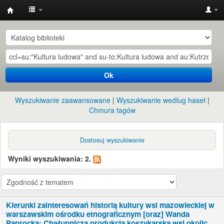
Instytut
Etnologii
i
Antropologii
Ok
Kulturowej
UW
Wyszukiwanie zaawansowane
Wyszukiwanie według haseł
Chmura tagów
Dostosuj wyszukiwanie
Wyniki wyszukiwania: 2.
Kierunki zainteresowań historią kultury wsi mazowieckiej w
warszawskim ośrodku etnograficznym [oraz] Wanda
Paprocka: Chałupnicza produkcja koszykarska wsi okolic