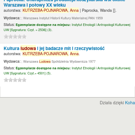
Warszawa I połowy XX wieku
autorstwa:
KUTRZEBA-POJNAROWA,
Anna
|
Paprocka, Wanda
[]
.
Wydawca:
; Warszawa Instytut Historii Kultury Materialnej PAN 1959
Status:
Egzemplarze dostępne na miejscu:
Instytut Etnologii i Antropologii Kulturowej
UW [
Sygnatura:
Czyt. = 2536] (3).
Kultura
ludowa
i jej badacze mit i rzeczywistość
autorstwa:
KUTRZEBA-POJNAROWA,
Anna
.
Wydawca:
; Warszawa
Ludowa
Spółdzielnia Wydawnicza 1977
Status:
Egzemplarze dostępne na miejscu:
Instytut Etnologii i Antropologii Kulturowej
UW [
Sygnatura:
Czyt.= 4501] (5).
Działa dzięki
Koha