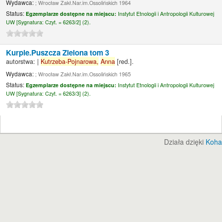
Wydawca:
; Wrocław Zakł.Nar.im.Ossolińskich 1964
Status:
Egzemplarze dostępne na miejscu:
Instytut Etnologii i Antropologii Kulturowej
UW [
Sygnatura:
Czyt. = 6263/2] (2).
Kurpie.Puszcza Zielona tom 3
autorstwa:
|
Kutrzeba-Pojnarowa,
Anna
[red.]
.
Wydawca:
; Wrocław Zakł.Nar.im.Ossolińskich 1965
Status:
Egzemplarze dostępne na miejscu:
Instytut Etnologii i Antropologii Kulturowej
UW [
Sygnatura:
Czyt. = 6263/3] (2).
Działa dzięki
Koha