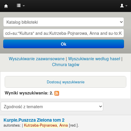
Instytut
Etnologii
i
Antropologii
Ok
Kulturowej
UW
Wyszukiwanie zaawansowane
Wyszukiwanie według haseł
Chmura tagów
Dostosuj wyszukiwanie
Wyniki wyszukiwania: 2.
Kurpie.Puszcza Zielona tom 2
autorstwa:
|
Kutrzeba-Pojnarowa,
Anna
[red.]
.