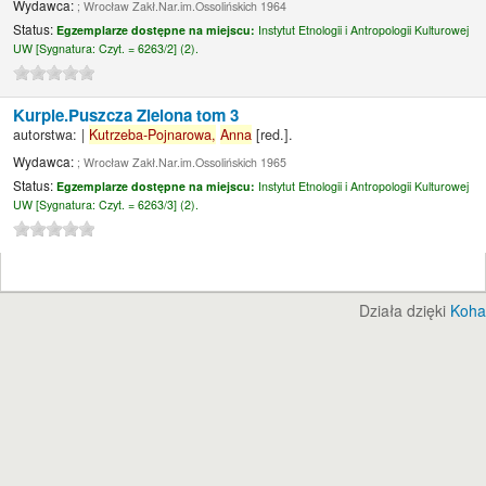
Wydawca:
; Wrocław Zakł.Nar.im.Ossolińskich 1964
Status:
Egzemplarze dostępne na miejscu:
Instytut Etnologii i Antropologii Kulturowej
UW [
Sygnatura:
Czyt. = 6263/2] (2).
Kurpie.Puszcza Zielona tom 3
autorstwa:
|
Kutrzeba-Pojnarowa,
Anna
[red.]
.
Wydawca:
; Wrocław Zakł.Nar.im.Ossolińskich 1965
Status:
Egzemplarze dostępne na miejscu:
Instytut Etnologii i Antropologii Kulturowej
UW [
Sygnatura:
Czyt. = 6263/3] (2).
Działa dzięki
Koha