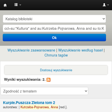
Instytut
Etnologii
i
Antropologii
Ok
Kulturowej
UW
Wyszukiwanie zaawansowane
Wyszukiwanie według haseł
Chmura tagów
Dostosuj wyszukiwanie
Wyniki wyszukiwania: 2.
Kurpie.Puszcza Zielona tom 2
autorstwa:
|
Kutrzeba-Pojnarowa,
Anna
[red.]
.