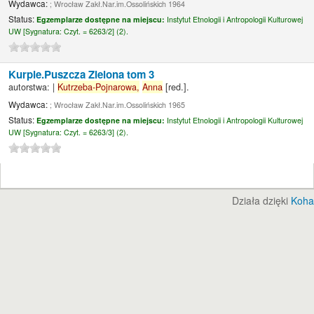
Wydawca:
; Wrocław Zakł.Nar.im.Ossolińskich 1964
Status:
Egzemplarze dostępne na miejscu:
Instytut Etnologii i Antropologii Kulturowej
UW [
Sygnatura:
Czyt. = 6263/2] (2).
Kurpie.Puszcza Zielona tom 3
autorstwa:
|
Kutrzeba-Pojnarowa,
Anna
[red.]
.
Wydawca:
; Wrocław Zakł.Nar.im.Ossolińskich 1965
Status:
Egzemplarze dostępne na miejscu:
Instytut Etnologii i Antropologii Kulturowej
UW [
Sygnatura:
Czyt. = 6263/3] (2).
Działa dzięki
Koha