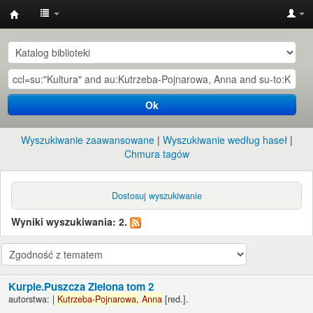
Instytut
Etnologii
i
Antropologii
Ok
Kulturowej
UW
Wyszukiwanie zaawansowane
Wyszukiwanie według haseł
Chmura tagów
Dostosuj wyszukiwanie
Wyniki wyszukiwania: 2.
Kurpie.Puszcza Zielona tom 2
autorstwa:
|
Kutrzeba-Pojnarowa,
Anna
[red.]
.