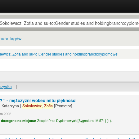
ura tagów
lewicz, Zofia and su-to:Gender studies and holdingbranch:dyplomowe'
szystko
|
? " - mężczyźni wobec mitu piękności
 Katarzyna
|
Sokolewicz,
Zofia
[Promotor]
.
wa 2002
 dostępne na miejscu:
Zespół Prac Dyplomowych [
Sygnatura:
M.571] (1).