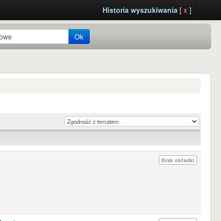
Historia wyszukiwania
[
x
]
Ok
Brak okładki