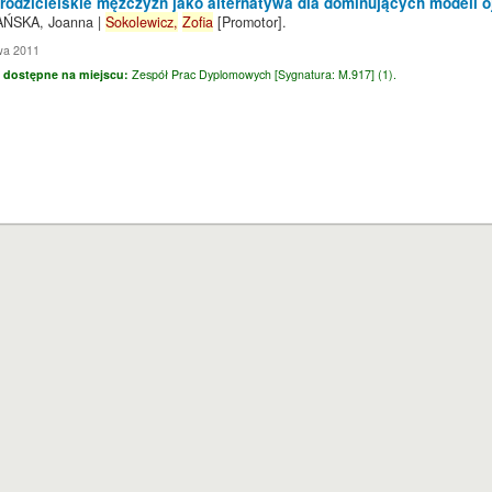
odzicielskie mężczyzn jako alternatywa dla dominujących modeli 
ŃSKA, Joanna
|
Sokolewicz,
Zofia
[Promotor]
.
wa 2011
 dostępne na miejscu:
Zespół Prac Dyplomowych [
Sygnatura:
M.917] (1).