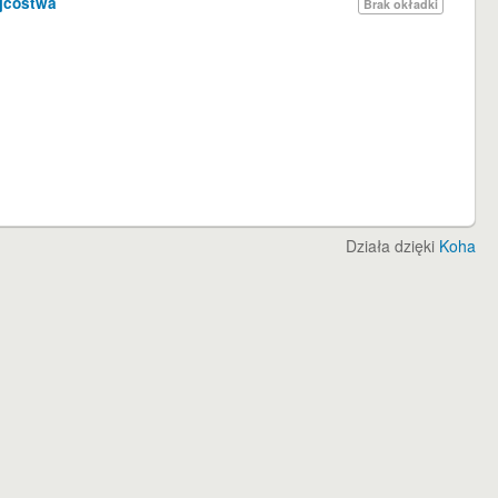
ojcostwa
Brak okładki
Działa dzięki
Koha