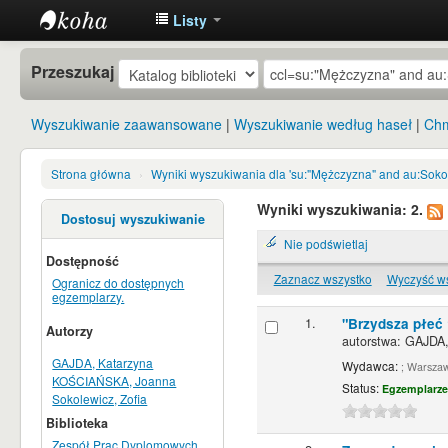
Listy
Instytut
Przeszukaj
Etnologii i
Antropologii
Wyszukiwanie zaawansowane
Wyszukiwanie według haseł
Chm
Kulturowej
UW
Strona główna
›
Wyniki wyszukiwania dla 'su:"Mężczyzna" and au:Soko
Wyniki wyszukiwania: 2.
Dostosuj wyszukiwanie
Nie podświetlaj
Dostępność
Zaznacz wszystko
Wyczyść w
Ogranicz do dostępnych
egzemplarzy.
1.
"Brzydsza płeć 
Autorzy
autorstwa:
GAJDA,
GAJDA, Katarzyna
Wydawca:
; Warsza
KOŚCIAŃSKA, Joanna
Status:
Egzemplarze
Sokolewicz, Zofia
Biblioteka
Zespół Prac Dyplomowych