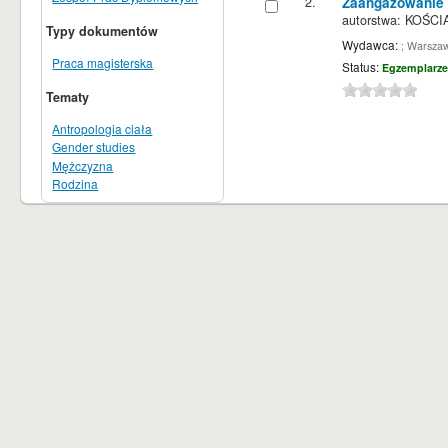
2.
Zaangażowanie r
autorstwa:
KOŚCIA
Typy dokumentów
Wydawca:
; Warsza
Praca magisterska
Status:
Egzemplarze
Tematy
Antropologia ciała
Gender studies
Mężczyzna
Rodzina