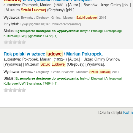
autorstwa:
Pokropek, Marian
, (1932- )
[Autor.]
|
Brwinów. Urząd Gminy
[pbl.]
|
Muzeum
Sztuki
Ludowej
(Otrębusy)
[pbl.]
.
Wydawca:
Brwinów : Otrębusy : Gmina ; Muzeum
Sztuki
Ludowej
, 2016
Inny tytuł:
Tysiąc pięćdziesiąt lat Polski chrześcijańskiej .
Status:
Egzemplarze dostępne do wypożyczenia:
Instytut Etnologii i Antropologii
Kulturowej UW [
Sygnatura:
17472] (1).
Rok polski w sztuce
ludowej
/
Marian Pokropek.
autorstwa:
Pokropek, Marian
, (1932- )
[Autor.]
|
Urząd Gminy Brwinów
[Wydawca]
|
Muzeum
Sztuki
Ludowej
(Otrębusy)
[Wydawca]
.
Wydawca:
Brwinów : Otrębusy : Gmina Brwinów ; Muzeum
Sztuki
Ludowej
, 2017
Status:
Egzemplarze dostępne do wypożyczenia:
Instytut Etnologii i Antropologii
Kulturowej UW [
Sygnatura:
17694] (1).
Działa dzięki
Koha