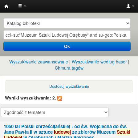
Instytut
Etnologii
i
Antropologii
Ok
Kulturowej
UW
Wyszukiwanie zaawansowane
Wyszukiwanie według haseł
Chmura tagów
Dostosuj wyszukiwanie
Wyniki wyszukiwania: 2.
1050 lat Polski chrześcijańskiej : od św. Wojciecha do św.
Jana Pawła II w sztuce
ludowej
ze zbiorów Muzeum
Sztuki
Ludowej
w Otrębusach /
Marian Pokropek.