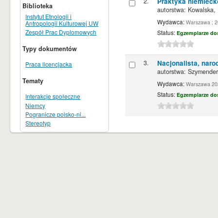
2.
Praktyka niemieck
Biblioteka
autorstwa:
Kowalska, 
Instytut Etnologii i
Wydawca:
Warszawa ; 
Antropologii Kulturowej UW
Zespół Prac Dyplomowych
Status:
Egzemplarze do
Typy dokumentów
3.
Nacjonalista, naro
Praca licencjacka
autorstwa:
Szymendera
Tematy
Wydawca:
Warszawa 20
Status:
Egzemplarze do
Interakcje społeczne
Niemcy
Pogranicze polsko-ni...
Stereotyp