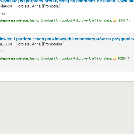
o-polskiej współpracy artystycznej na pograniczu/
Klaudia Kowalsk
Klaudia
|
Horolets, Anna
[Promotor.]
.
2018
stępne na miejscu:
Instytut Etnologii i Antropologii Kulturowej UW [
Sygnatura:
Lic
. 954] (1).
dowiec i patriota : ruch prawicowych konserwatystów na przygranic
, Julia
|
Horolets, Anna
[Promotorka.]
.
22
stępne na miejscu:
Instytut Etnologii i Antropologii Kulturowej UW [
Sygnatura:
Lic
.1028] (1).