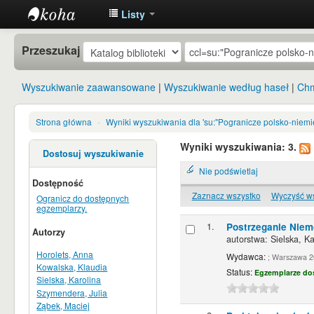
Listy
Instytut
Przeszukaj
Etnologii i
Antropologii
Wyszukiwanie zaawansowane
Wyszukiwanie według haseł
Chm
Kulturowej
UW
Strona główna
›
Wyniki wyszukiwania dla 'su:"Pogranicze polsko-niemie
Wyniki wyszukiwania: 3.
Dostosuj wyszukiwanie
Nie podświetlaj
Dostępność
Zaznacz wszystko
Wyczyść w
Ogranicz do dostępnych
egzemplarzy.
1.
Postrzeganie Niem
Autorzy
autorstwa:
Sielska, Ka
Horolets, Anna
Wydawca:
; Warszawa 
Kowalska, Klaudia
Status:
Egzemplarze do
Sielska, Karolina
Szymendera, Julia
Ząbek, Maciej