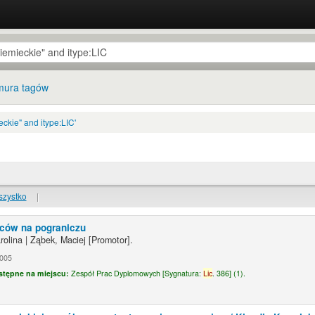
ura tagów
ckie" and itype:LIC'
szystko
|
ców na pograniczu
rolina
|
Ząbek, Maciej
[Promotor]
.
2005
stępne na miejscu:
Zespół Prac Dyplomowych [
Sygnatura:
Lic
. 386] (1).