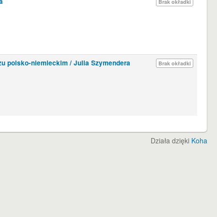
a
Brak okładki
zu polsko-niemieckim /
Julia Szymendera
Brak okładki
Działa dzięki
Koha