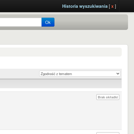
Historia wyszukiwania
[
x
]
Ok
Brak okładki