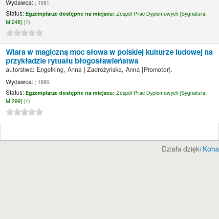
Wydawca:
; 1981
Status:
Egzemplarze dostępne na miejscu:
Zespół Prac Dyplomowych [
Sygnatura:
M.248] (1).
Wiara w magiczną moc słowa w polskiej kulturze ludowej na
przykładzie rytuału błogosławieństwa
autorstwa:
Engelking, Anna
|
Zadrożyńska, Anna
[Promotor]
.
Wydawca:
; 1986
Status:
Egzemplarze dostępne na miejscu:
Zespół Prac Dyplomowych [
Sygnatura:
M.299] (1).
Działa dzięki
Koha