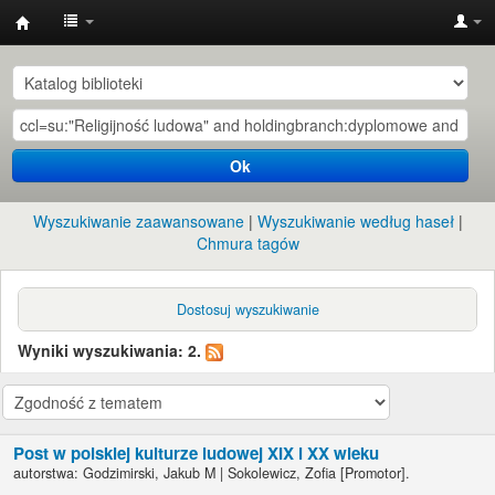
Instytut
Etnologii
i
Antropologii
Ok
Kulturowej
UW
Wyszukiwanie zaawansowane
Wyszukiwanie według haseł
Chmura tagów
Dostosuj wyszukiwanie
Wyniki wyszukiwania: 2.
Post w polskiej kulturze ludowej XIX i XX wieku
autorstwa:
Godzimirski, Jakub M
|
Sokolewicz, Zofia
[Promotor]
.