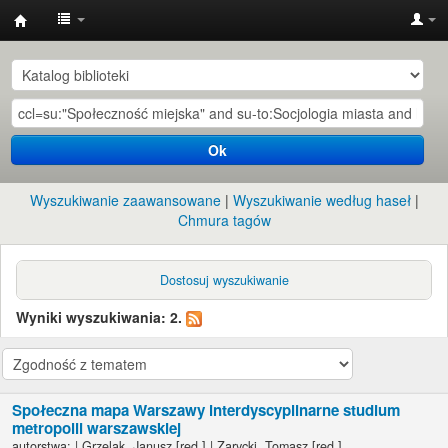
Instytut
Etnologii
i
Antropologii
Ok
Kulturowej
UW
Wyszukiwanie zaawansowane
Wyszukiwanie według haseł
Chmura tagów
Dostosuj wyszukiwanie
Wyniki wyszukiwania: 2.
Społeczna mapa Warszawy interdyscyplinarne studium
metropolii warszawskiej
autorstwa:
|
Grzelak, Janusz
[red.]
|
Zarycki, Tomasz
[red.]
.