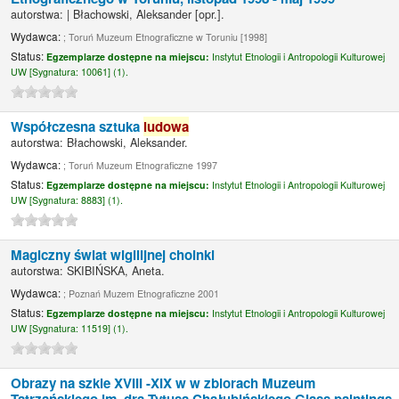
autorstwa:
|
Błachowski, Aleksander
[opr.]
.
Wydawca:
; Toruń Muzeum Etnograficzne w Toruniu [1998]
Status:
Egzemplarze dostępne na miejscu:
Instytut Etnologii i Antropologii Kulturowej
UW [
Sygnatura:
10061] (1).
Współczesna sztuka
ludowa
autorstwa:
Błachowski, Aleksander.
Wydawca:
; Toruń Muzeum Etnograficzne 1997
Status:
Egzemplarze dostępne na miejscu:
Instytut Etnologii i Antropologii Kulturowej
UW [
Sygnatura:
8883] (1).
Magiczny świat wigilijnej choinki
autorstwa:
SKIBIŃSKA, Aneta.
Wydawca:
; Poznań Muzem Etnograficzne 2001
Status:
Egzemplarze dostępne na miejscu:
Instytut Etnologii i Antropologii Kulturowej
UW [
Sygnatura:
11519] (1).
Obrazy na szkle XVIII -XIX w w zbiorach Muzeum