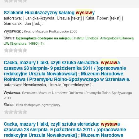
Szlakami Huculszczyzny katalog
wystaw
y
autorstwa:
|
Janicka-Krzywda, Urszula
[tekst]
|
Kubit, Robert
[tekst]
|
Garncarski, Jan
[red.]
.
Wydawca:
; Krosno Muzeum Podkarpackie 2008
Status:
Egzemplarze dostępne na miejscu:
Instytut Etnologii i Antropologii Kulturowej
UW [
Sygnatura:
14690] (1).
Cacka, mazury i lalki, czyli sztuka sieradzka:
wystaw
a
czasowa 28 sierpnia- 9 października 2011 /
[opracowanie
redakcyjne Urszula Nowakowska] ; Muzeum Narodowe
Rolnictwa i Przemysłu Rolno-Spożywczego w Szreniawie.
autorstwa:
Nowakowska, Urszula
[opr.redakcyjne.]
.
Wydawca:
Szreniawa Muzeum Narodowe Rolnictwa i Przemysłu Rolno-Spożywczego
2011
Status:
Brak dostępnych egzemplarzy
Cacka, mazury i lalki, czyli sztuka sieradzka:
wystaw
a
czasowa 28 sierpnia- 9 października 2011 /
[opracowanie
redakcyjne Urszula Nowakowska] ; Muzeum Narodowe