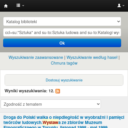
Instytut
Etnologii
i
Antropologii
Ok
Kulturowej
UW
Wyszukiwanie zaawansowane
Wyszukiwanie według haseł
Chmura tagów
Dostosuj wyszukiwanie
Wyniki wyszukiwania: 12.
Droga do Polski walka o niepdległość w wyobraźni i pamięci
twórców ludowych.
Wystaw
a ze zbiorów Muzeum
Etnograficznego w Toruniu, listopad 1998 - maj 1999