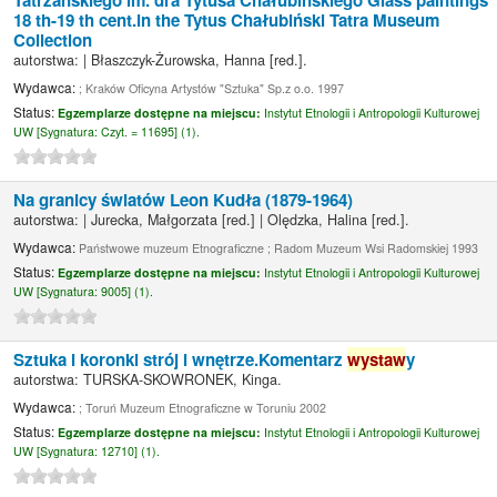
Tatrzańskiego im. dra Tytusa Chałubińskiego Glass paintings
18 th-19 th cent.in the Tytus Chałubiński Tatra Museum
Collection
autorstwa:
|
Błaszczyk-Żurowska, Hanna
[red.]
.
Wydawca:
; Kraków Oficyna Artystów "Sztuka" Sp.z o.o. 1997
Status:
Egzemplarze dostępne na miejscu:
Instytut Etnologii i Antropologii Kulturowej
UW [
Sygnatura:
Czyt. = 11695] (1).
Na granicy światów Leon Kudła (1879-1964)
autorstwa:
|
Jurecka, Małgorzata
[red.]
|
Olędzka, Halina
[red.]
.
Wydawca:
Państwowe muzeum Etnograficzne ; Radom Muzeum Wsi Radomskiej 1993
Status:
Egzemplarze dostępne na miejscu:
Instytut Etnologii i Antropologii Kulturowej
UW [
Sygnatura:
9005] (1).
Sztuka i koronki strój i wnętrze.Komentarz
wystaw
y
autorstwa:
TURSKA-SKOWRONEK, Kinga.
Wydawca:
; Toruń Muzeum Etnograficzne w Toruniu 2002
Status:
Egzemplarze dostępne na miejscu:
Instytut Etnologii i Antropologii Kulturowej
UW [
Sygnatura:
12710] (1).