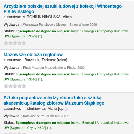
Arcydzieła polskiej sztuki ludowej z kolekcji Wincentego
P.Śliwińskiego
autorstwa:
MIRONIUK-NIKOLSKA, Alicja.
Wydawca:
; Warszawa Państwowe Muzeum Etnograficzne 2006
Status:
Egzemplarze dostępne na miejscu:
Instytut Etnologii i Antropologii Kulturowej
UW [
Sygnatura:
13529] (1).
Mazowsze oblicza regionów
autorstwa:
|
Baraniuk, Tadeusz
[tekst]
.
Wydawca:
; Płock Muzeum Mazowieckie w Płocku 2002
Status:
Egzemplarze dostępne na miejscu:
Instytut Etnologii i Antropologii Kulturowej
UW [
Sygnatura:
13646] (1).
Sztuka pogranicza między etnosztuką a sztuką
akademicką.Katalog zbiorów Muzeum Śląskiego
autorstwa:
|
Fiderkiewicz, Maria
[opr.]
.
Wydawca:
; Katowice Muzeum Śląskie 2007
Status:
Egzemplarze dostępne na miejscu:
Instytut Etnologii i Antropologii Kulturowej
UW [
Sygnatura:
Czyt.=14692] (1).