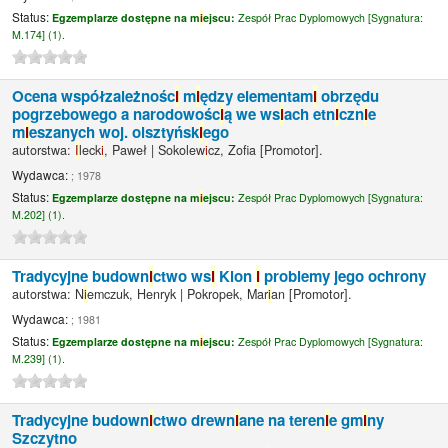
Status:
Egzemplarze dostępne na m
i
ejscu:
Zespół Prac Dyplomowych [
Sygnatura:
M.174] (1).
Ocena współzależnośc
i
m
i
ędzy elementam
i
obrzędu
pogrzebowego a narodowośc
i
ą we ws
i
ach etn
i
czn
i
e
m
i
eszanych woj. olsztyńsk
i
ego
autorstwa:
I
leck
i
, Paweł
|
Sokolew
i
cz, Zof
a
[Promotor]
.
Wydawca:
; 1978
Status:
Egzemplarze dostępne na m
i
ejscu:
Zespół Prac Dyplomowych [
Sygnatura:
M.202] (1).
Tradycyjne budown
i
ctwo ws
i
Klon
i
problemy jego ochrony
autorstwa:
N
i
emczuk, Henryk
|
Pokropek, Mar
i
an
[Promotor]
.
Wydawca:
; 1981
Status:
Egzemplarze dostępne na m
i
ejscu:
Zespół Prac Dyplomowych [
Sygnatura:
M.239] (1).
Tradycyjne budown
i
ctwo drewn
i
ane na teren
i
e gm
i
ny
Szczytno