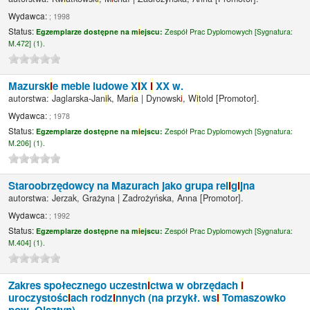
Wydawca:
; 1998
Status:
Egzemplarze dostępne na m
i
ejscu:
Zespół Prac Dyplomowych [
Sygnatura:
M.472] (1).
Mazursk
i
e meble ludowe X
I
X
i
XX w.
autorstwa:
Jaglarska-Jan
i
k, Mar
i
a
|
Dynowsk
i
, W
i
told
[Promotor]
.
Wydawca:
; 1978
Status:
Egzemplarze dostępne na m
i
ejscu:
Zespół Prac Dyplomowych [
Sygnatura:
M.206] (1).
Staroobrzędowcy na Mazurach jako grupa rel
i
g
i
jna
autorstwa:
Jerzak, Grażyna
|
Zadrożyńska, Anna
[Promotor]
.
Wydawca:
; 1992
Status:
Egzemplarze dostępne na m
i
ejscu:
Zespół Prac Dyplomowych [
Sygnatura:
M.404] (1).
Zakres społecznego uczestn
i
ctwa w obrzędach
i
uroczystośc
i
ach rodz
i
nnych (na przykł. ws
i
Tomaszowko