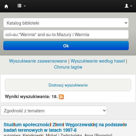
Instytut
Etnologii
i
Antropologii
Ok
Kulturowej
UW
Wyszukiwanie zaawansowane
Wyszukiwanie według haseł
Chmura tagów
Dostosuj wyszukiwanie
Wyniki wyszukiwania: 18.
Stud
i
um społecznośc
i
Z
i
em
i
Węgorzewsk
i
ej na podstaw
i
e
badań terenowych w latach 1997-8
autorstwa:
Kw
i
atkowsk
i
, M
i
chał
|
Zadrożyńska, Anna
[Promotor]
.