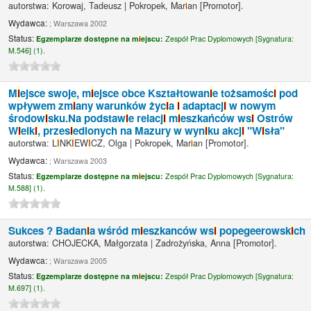
autorstwa:
Korowaj, Tadeusz
|
Pokropek, Mar
i
an
[Promotor]
.
Wydawca:
; Warszawa 2002
Status:
Egzemplarze dostępne na m
i
ejscu:
Zespół Prac Dyplomowych [
Sygnatura:
M.546] (1).
M
i
ejsce swoje, m
i
ejsce obce Kształtowan
i
e tożsamośc
i
pod
wpływem zm
i
any warunków życ
i
a
i
adaptacj
i
w nowym
środow
i
sku.Na podstaw
i
e relacj
i
m
i
eszkańców ws
i
Ostrów
W
i
elk
i
, przes
i
edlonych na Mazury w wyn
i
ku akcj
i
"W
i
sła"
autorstwa:
L
I
NK
I
EW
I
CZ, Olga
|
Pokropek, Mar
i
an
[Promotor]
.
Wydawca:
; Warszawa 2003
Status:
Egzemplarze dostępne na m
i
ejscu:
Zespół Prac Dyplomowych [
Sygnatura:
M.588] (1).
Sukces ? Badan
i
a wśród m
i
eszkanców ws
i
popegeerowsk
i
ch
autorstwa:
CHOJECKA, Małgorzata
|
Zadrożyńska, Anna
[Promotor]
.
Wydawca:
; Warszawa 2005
Status:
Egzemplarze dostępne na m
i
ejscu:
Zespół Prac Dyplomowych [
Sygnatura:
M.697] (1).