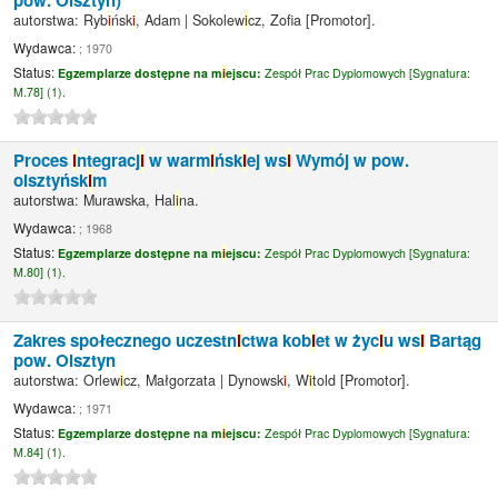
pow. Olsztyn)
autorstwa:
Ryb
i
ńsk
i
, Adam
|
Sokolew
i
cz, Zof
a
[Promotor]
.
Wydawca:
; 1970
Status:
Egzemplarze dostępne na m
i
ejscu:
Zespół Prac Dyplomowych [
Sygnatura:
M.78] (1).
Proces
i
ntegracj
i
w warm
i
ńsk
i
ej ws
i
Wymój w pow.
olsztyńsk
i
m
autorstwa:
Murawska, Hal
i
na.
Wydawca:
; 1968
Status:
Egzemplarze dostępne na m
i
ejscu:
Zespół Prac Dyplomowych [
Sygnatura:
M.80] (1).
Zakres społecznego uczestn
i
ctwa kob
i
et w życ
i
u ws
i
Bartąg
pow. Olsztyn
autorstwa:
Orlew
i
cz, Małgorzata
|
Dynowsk
i
, W
i
told
[Promotor]
.
Wydawca:
; 1971
Status:
Egzemplarze dostępne na m
i
ejscu:
Zespół Prac Dyplomowych [
Sygnatura:
M.84] (1).