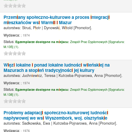
Przem
i
any społeczno-kulturowe a proces
i
ntegracj
i
m
i
eszkańców ws
i
Warm
i
i
i
Mazur
autorstwa:
Struś, P
i
otr
|
Dynowsk
i
, W
i
told
[Promotor]
.
Wydawca:
; 1974
Status:
Egzemplarze dostępne na m
i
ejscu:
Zespół Prac Dyplomowych [
Sygnatura:
M.135] (1).
W
i
ęz
i
lokalne
i
ponad lokalne ludnośc
i
w
i
leńsk
i
ej na
Mazurach a stop
i
eń tradycyjnośc
i
jej kultury
autorstwa:
Juchn
i
ew
i
cz, Teresa
|
Kutrzeba-Pojnarowa, Anna
[Promotor]
.
Wydawca:
; 1974
Status:
Egzemplarze dostępne na m
i
ejscu:
Zespół Prac Dyplomowych [
Sygnatura:
M.138] (1).
Problemy adaptacj
i
społeczno-kulturowej ludnośc
i
napływowej we ws
i
Wyszembork, woj. olsztyńsk
i
e
autorstwa:
Sadkowska, Ewa
|
Kutrzeba-Pojnarowa, Anna
[Promotor]
.
Wydawca:
; 1976