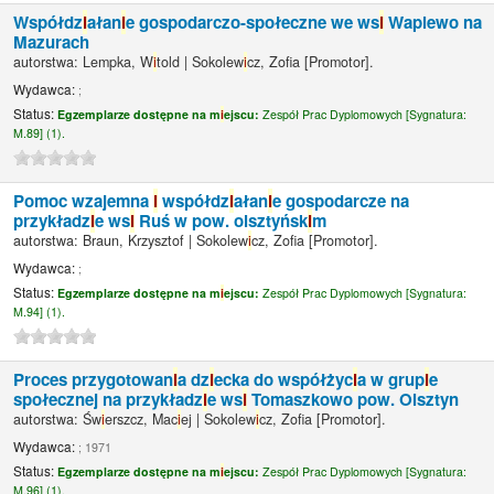
Współdz
i
ałan
i
e gospodarczo-społeczne we ws
i
Waplewo na
Mazurach
autorstwa:
Lempka, W
i
told
|
Sokolew
i
cz, Zof
a
[Promotor]
.
Wydawca:
;
Status:
Egzemplarze dostępne na m
i
ejscu:
Zespół Prac Dyplomowych [
Sygnatura:
M.89] (1).
Pomoc wzajemna
i
współdz
i
ałan
i
e gospodarcze na
przykładz
i
e ws
i
Ruś w pow. olsztyńsk
i
m
autorstwa:
Braun, Krzysztof
|
Sokolew
i
cz, Zof
a
[Promotor]
.
Wydawca:
;
Status:
Egzemplarze dostępne na m
i
ejscu:
Zespół Prac Dyplomowych [
Sygnatura:
M.94] (1).
Proces przygotowan
i
a dz
i
ecka do współżyc
i
a w grup
i
e
społecznej na przykładz
i
e ws
i
Tomaszkowo pow. Olsztyn
autorstwa:
Św
i
erszcz, Mac
i
ej
|
Sokolew
i
cz, Zof
a
[Promotor]
.
Wydawca:
; 1971
Status:
Egzemplarze dostępne na m
i
ejscu:
Zespół Prac Dyplomowych [
Sygnatura:
M.96] (1).