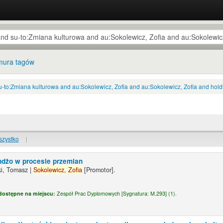
ura tagów
u-to:Zmiana kulturowa and au:Sokolewicz, Zofia and au:Sokolewicz, Zofia and ho
szystko
|
dżo w procesie przemian
ki, Tomasz
|
Sokolewicz,
Zofia
[Promotor]
.
dostępne na miejscu:
Zespół Prac Dyplomowych [
Sygnatura:
M.293] (1).