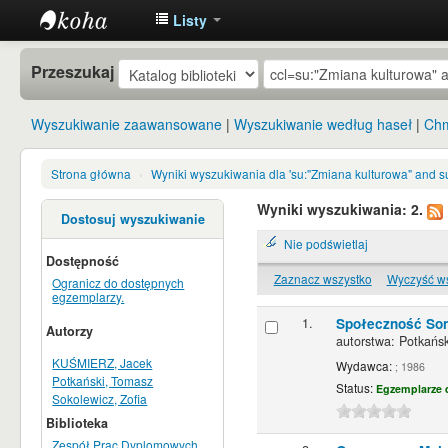
Listy
Instytut
Przeszukaj
Etnologii i
Antropologii
Wyszukiwanie zaawansowane
Wyszukiwanie według haseł
Chm
Kulturowej
UW
Strona główna
›
Wyniki wyszukiwania dla 'su:"Zmiana kulturowa" and s
Wyniki wyszukiwania: 2.
Dostosuj wyszukiwanie
Nie podświetlaj
Dostępność
Zaznacz wszystko
Wyczyść w
Ogranicz do dostępnych
egzemplarzy.
1.
Społeczność Son
Autorzy
autorstwa:
Potkańs
KUŚMIERZ, Jacek
Wydawca:
; 1986
Potkański, Tomasz
Status:
Egzemplarze 
Sokolewicz, Zofia
Biblioteka
Zespół Prac Dyplomowych