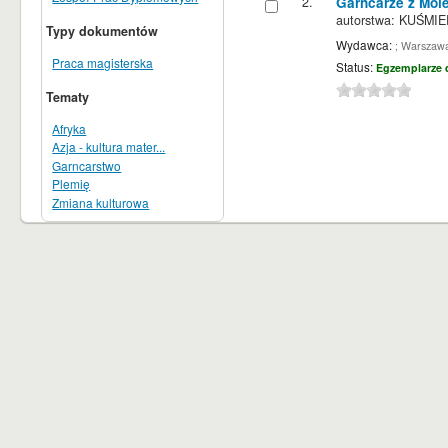
2.
Garncarze z Mole
autorstwa:
KUŚMIER
Typy dokumentów
Wydawca:
; Warszaw
Praca magisterska
Status:
Egzemplarze 
Tematy
Afryka
Azja - kultura mater...
Garncarstwo
Plemię
Zmiana kulturowa