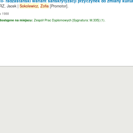
li- radżastański wariant sanskrytyzacji przyczynek do zmiany kultu
Z, Jacek
|
Sokolewicz,
Zofia
[Promotor]
.
a 1988
dostępne na miejscu:
Zespół Prac Dyplomowych [
Sygnatura:
M.335] (1).