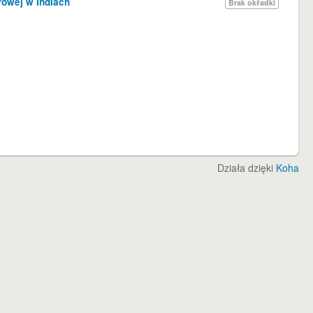
rowej w Indiach
Brak okładki
Działa dzięki
Koha