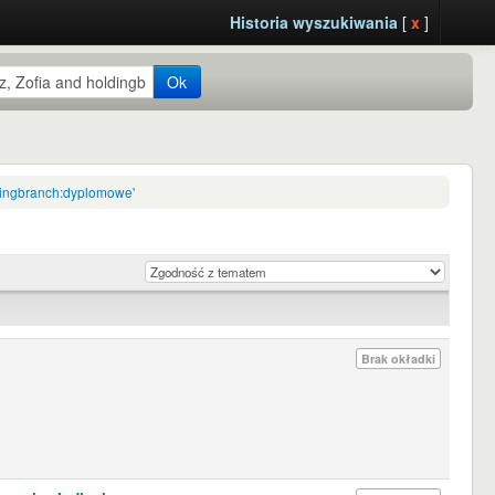
Historia wyszukiwania
[
x
]
Ok
ldingbranch:dyplomowe'
Brak okładki