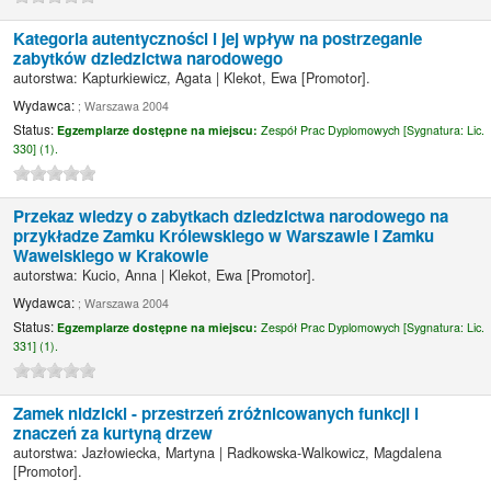
Kategoria autentyczności i jej wpływ na postrzeganie
zabytków dziedzictwa narodowego
autorstwa:
Kapturkiewicz, Agata
|
Klekot, Ewa
[Promotor]
.
Wydawca:
; Warszawa 2004
Status:
Egzemplarze dostępne na miejscu:
Zespół Prac Dyplomowych [
Sygnatura:
Lic.
330] (1).
Przekaz wiedzy o zabytkach dziedzictwa narodowego na
przykładze Zamku Królewskiego w Warszawie i Zamku
Wawelskiego w Krakowie
autorstwa:
Kucio, Anna
|
Klekot, Ewa
[Promotor]
.
Wydawca:
; Warszawa 2004
Status:
Egzemplarze dostępne na miejscu:
Zespół Prac Dyplomowych [
Sygnatura:
Lic.
331] (1).
Zamek nidzicki - przestrzeń zróżnicowanych funkcji i
znaczeń za kurtyną drzew
autorstwa:
Jazłowiecka, Martyna
|
Radkowska-Walkowicz, Magdalena
[Promotor]
.