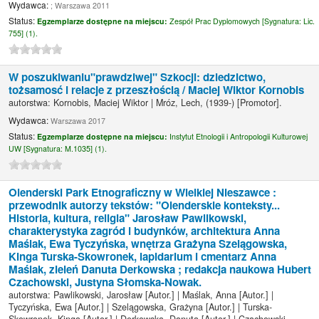
Wydawca:
; Warszawa 2011
Status:
Egzemplarze dostępne na miejscu:
Zespół Prac Dyplomowych [
Sygnatura:
Lic.
755] (1).
W poszukiwaniu"prawdziwej" Szkocji: dziedzictwo,
tożsamosć i relacje z przeszłością /
Maciej Wiktor Kornobis
autorstwa:
Kornobis, Maciej Wiktor
|
Mróz, Lech
, (1939-)
[Promotor]
.
Wydawca:
Warszawa 2017
Status:
Egzemplarze dostępne na miejscu:
Instytut Etnologii i Antropologii Kulturowej
UW [
Sygnatura:
M.1035] (1).
Olenderski Park Etnograficzny w Wielkiej Nieszawce :
przewodnik
autorzy tekstów: "Olenderskie konteksty...
Historia, kultura, religia" Jarosław Pawlikowski,
charakterystyka zagród i budynków, architektura Anna
Maślak, Ewa Tyczyńska, wnętrza Grażyna Szelągowska,
Kinga Turska-Skowronek, lapidarium i cmentarz Anna
Maślak, zieleń Danuta Derkowska ; redakcja naukowa Hubert
Czachowski, Justyna Słomska-Nowak.
autorstwa:
Pawlikowski, Jarosław
[Autor.]
|
Maślak, Anna
[Autor.]
|
Tyczyńska, Ewa
[Autor.]
|
Szelągowska, Grażyna
[Autor.]
|
Turska-