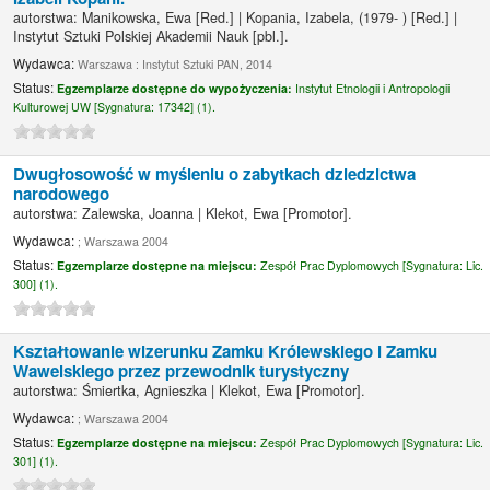
autorstwa:
Manikowska, Ewa
[Red.]
|
Kopania, Izabela
, (1979- )
[Red.]
|
Instytut Sztuki Polskiej Akademii Nauk
[pbl.]
.
Wydawca:
Warszawa : Instytut Sztuki PAN, 2014
Status:
Egzemplarze dostępne do wypożyczenia:
Instytut Etnologii i Antropologii
Kulturowej UW [
Sygnatura:
17342] (1).
Dwugłosowość w myśleniu o zabytkach dziedzictwa
narodowego
autorstwa:
Zalewska, Joanna
|
Klekot, Ewa
[Promotor]
.
Wydawca:
; Warszawa 2004
Status:
Egzemplarze dostępne na miejscu:
Zespół Prac Dyplomowych [
Sygnatura:
Lic.
300] (1).
Kształtowanie wizerunku Zamku Królewskiego i Zamku
Wawelskiego przez przewodnik turystyczny
autorstwa:
Śmiertka, Agnieszka
|
Klekot, Ewa
[Promotor]
.
Wydawca:
; Warszawa 2004
Status:
Egzemplarze dostępne na miejscu:
Zespół Prac Dyplomowych [
Sygnatura:
Lic.
301] (1).