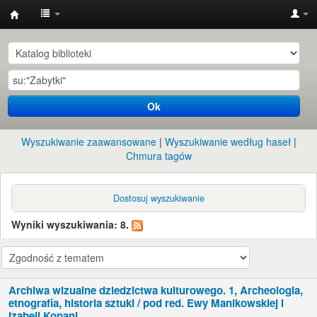
Instytut
Etnologii
i
Antropologii
Ok
Kulturowej
UW
Wyszukiwanie zaawansowane
Wyszukiwanie według haseł
Chmura tagów
Dostosuj wyszukiwanie
Wyniki wyszukiwania: 8.
Archiwa wizualne dziedzictwa kulturowego. 1, Archeologia,
etnografia, historia sztuki /
pod red. Ewy Manikowskiej i
Izabeli Kopani.