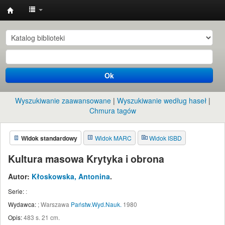
Instytut
Etnologii
i
Antropologii
Ok
Kulturowej
UW
Wyszukiwanie zaawansowane
Wyszukiwanie według haseł
Chmura tagów
Widok standardowy
Widok MARC
Widok ISBD
Kultura masowa Krytyka i obrona
Autor:
Kłoskowska, Antonina
.
Serie:
:
Wydawca:
;
Warszawa
Państw.Wyd.Nauk.
1980
Opis:
483 s. 21 cm
.