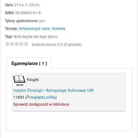
Opis:
214 s. il. 23 cm
.
ISBN:
83-89405-01-6.
Tytuły ujednolicone:
pol.
Tematy:
Antropologia ciała
|
Kobieta
Tagi:
Brak tagów dla tego tytułu.
średnia ocena: 0.0 (0 głosów)
Egzemplarze
( 1 )
Książki
Instytut Etnologii i Antropologii Kulturowej UW
11893 (
Przeglądaj półkę
)
Sprawdź dostępność w bibliotece