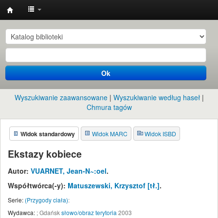
Instytut
Etnologii
i
Antropologii
Ok
Kulturowej
UW
Wyszukiwanie zaawansowane
Wyszukiwanie według haseł
Chmura tagów
Widok standardowy
Widok MARC
Widok ISBD
Ekstazy kobiece
Autor:
VUARNET, Jean-N~:oel
.
Współtwórca(-y):
Matuszewski, Krzysztof
[tł.]
.
Serie:
(Przygody ciała)
:
Wydawca:
;
Gdańsk
słowo/obraz terytoria
2003