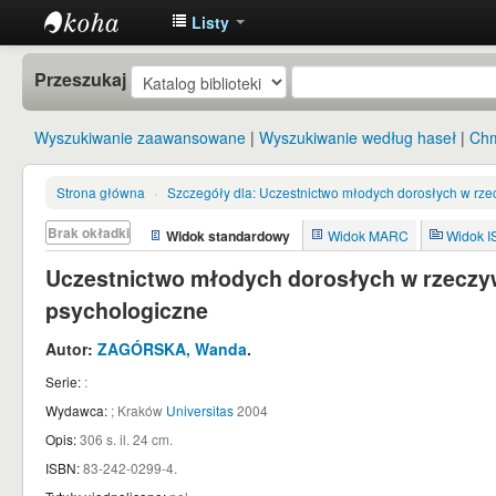
Listy
Instytut
Przeszukaj
Etnologii i
Antropologii
Wyszukiwanie zaawansowane
Wyszukiwanie według haseł
Chm
Kulturowej
UW
Strona główna
›
Szczegóły dla:
Uczestnictwo młodych dorosłych w rze
Brak okładki
Widok standardowy
Widok MARC
Widok 
Uczestnictwo młodych dorosłych w rzeczyw
psychologiczne
Autor:
ZAGÓRSKA, Wanda
.
Serie:
:
Wydawca:
;
Kraków
Universitas
2004
Opis:
306 s. il. 24 cm
.
ISBN:
83-242-0299-4.