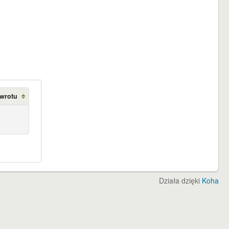
zwrotu
Działa dzięki
Koha