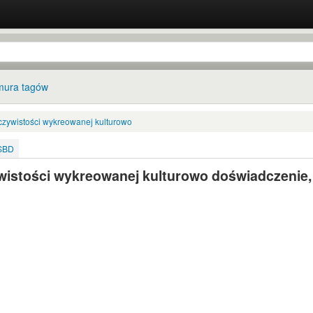
ura tagów
czywistości wykreowanej kulturowo
ISBD
istości wykreowanej kulturowo doświadczenie,