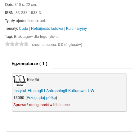
Opis:
310 s. 22 cm
.
ISBN:
83-233-1938-3.
Tytuły ujednolicone:
pol.
Tematy:
Cuda
|
Religijność ludowa
|
Kult maryjny
Tagi:
Brak tagów dla tego tytułu.
średnia ocena: 0.0 (0 głosów)
Egzemplarze
( 1 )
Książki
Instytut Etnologii i Antropologii Kulturowej UW
13090 (
Przeglądaj półkę
)
Sprawdź dostępność w bibliotece