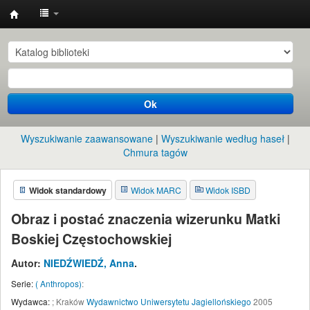
Instytut
Etnologii
i
Antropologii
Ok
Kulturowej
UW
Wyszukiwanie zaawansowane
Wyszukiwanie według haseł
Chmura tagów
Widok standardowy
Widok MARC
Widok ISBD
Obraz i postać znaczenia wizerunku Matki
Boskiej Częstochowskiej
Autor:
NIEDŹWIEDŹ, Anna
.
Serie:
( Anthropos)
:
Wydawca:
;
Kraków
Wydawnictwo Uniwersytetu Jagiellońskiego
2005