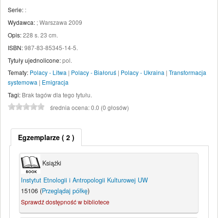
Serie:
:
Wydawca:
;
Warszawa
2009
Opis:
228 s. 23 cm
.
ISBN:
987-83-85345-14-5.
Tytuły ujednolicone:
pol.
Tematy:
Polacy - Litwa
|
Polacy - Białoruś
|
Polacy - Ukraina
|
Transformacja
systemowa
|
Emigracja
Tagi:
Brak tagów dla tego tytułu.
średnia ocena: 0.0 (0 głosów)
Egzemplarze
( 2 )
Książki
Instytut Etnologii i Antropologii Kulturowej UW
15106 (
Przeglądaj półkę
)
Sprawdź dostępność w bibliotece