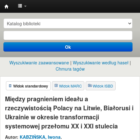
Instytut
Etnologii
i
Antropologii
Ok
Kulturowej
UW
Wyszukiwanie zaawansowane
Wyszukiwanie według haseł
Chmura tagów
Widok standardowy
Widok MARC
Widok ISBD
Między pragnieniem ideału a
rzeczywistością Polacy na Litwie, Białorusi i
Ukrainie w okresie transformacji
systemowej przełomu XX i XXI stulecia
Autor:
KABZIŃSKA, Iwona
.