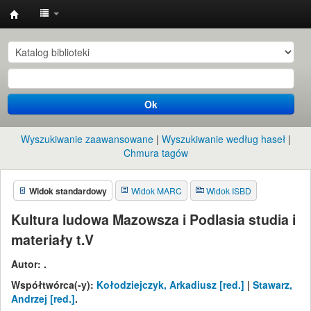
Instytut
Etnologii
i
Antropologii
Ok
Kulturowej
UW
Wyszukiwanie zaawansowane
Wyszukiwanie według haseł
Chmura tagów
Widok standardowy
Widok MARC
Widok ISBD
Kultura ludowa Mazowsza i Podlasia studia i
materiały t.V
Autor:
.
Współtwórca(-y):
Kołodziejczyk, Arkadiusz
[red.]
|
Stawarz,
Andrzej
[red.]
.