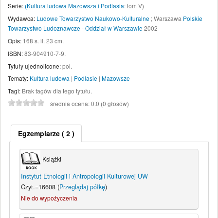
Serie:
(Kultura ludowa Mazowsza i Podlasia
: tom V)
Wydawca:
Ludowe Towarzystwo Naukowo-Kulturalne
;
Warszawa
Polskie
Towarzystwo Ludoznawcze - Oddział w Warszawie
2002
Opis:
168 s. il. 23 cm
.
ISBN:
83-904910-7-9.
Tytuły ujednolicone:
pol.
Tematy:
Kultura ludowa
|
Podlasie
|
Mazowsze
Tagi:
Brak tagów dla tego tytułu.
średnia ocena: 0.0 (0 głosów)
Egzemplarze
( 2 )
Książki
Instytut Etnologii i Antropologii Kulturowej UW
Czyt.=16608 (
Przeglądaj półkę
)
Nie do wypożyczenia