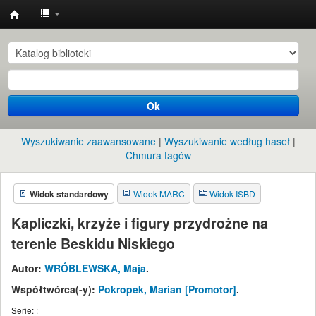
Instytut
Etnologii
i
Antropologii
Ok
Kulturowej
UW
Wyszukiwanie zaawansowane
Wyszukiwanie według haseł
Chmura tagów
Widok standardowy
Widok MARC
Widok ISBD
Kapliczki, krzyże i figury przydrożne na
terenie Beskidu Niskiego
Autor:
WRÓBLEWSKA, Maja
.
Współtwórca(-y):
Pokropek, Marian
[Promotor]
.
Serie:
: