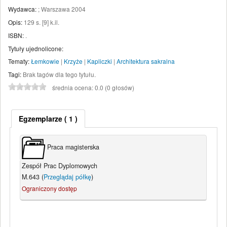
Wydawca:
;
Warszawa
2004
Opis:
129 s. [9] k.il
.
ISBN:
.
Tytuły ujednolicone:
Tematy:
Łemkowie
|
Krzyże
|
Kapliczki
|
Architektura sakralna
Tagi:
Brak tagów dla tego tytułu.
średnia ocena: 0.0 (0 głosów)
Egzemplarze
( 1 )
Praca magisterska
Zespół Prac Dyplomowych
M.643 (
Przeglądaj półkę
)
Ograniczony dostęp