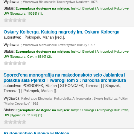
Wydawca:
; Warszawa Białostockie Towarzystwo Naukowe 1975
Status:
Egzemplarze dostępne na miejscu:
Instytut Etnologii i Antropologii Kulturowej
UW [
Sygnatura:
10388] (1).
Oskary Kolberga. Katalog nagrody im. Oskara Kolberga
autorstwa:
|
Pokropek, Marian
[red.]
.
Wydawca:
; Warszawa Mazowieckie Towarzystwo Kultury 1997
Status:
Egzemplarze dostępne na miejscu:
Instytut Etnologii i Antropologii Kulturowej
UW [
Sygnatura:
Czyt. = 8810] (2).
Spored'ena monografija na makedonskoto selo Jablanica i
polskite sela Pjentki i Twarogi tom 2 : narodna architektura
autorstwa:
POKROPEK, Marjan
|
STRONCZEK, Tomasz
[]
|
Strączek,
Tomasz
[]
|
Pokropek, Marian
[]
.
Wydawca:
Katedra po Etnologija i Kulturolożka Antropologija ; Skopje Institut za Folklor
"Marko Cepenkov" 1992
Status:
Egzemplarze dostępne na miejscu:
Instytut Etnologii i Antropologii Kulturowej
UW [
Sygnatura:
11838] (1).
Budownictwo ludowe w Polsce