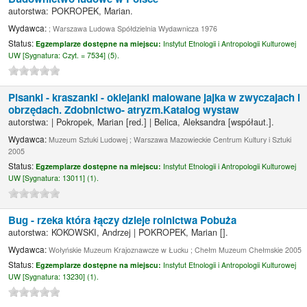
autorstwa:
POKROPEK, Marian.
Wydawca:
; Warszawa Ludowa Spółdzielnia Wydawnicza 1976
Status:
Egzemplarze dostępne na miejscu:
Instytut Etnologii i Antropologii Kulturowej
UW [
Sygnatura:
Czyt. = 7534] (5).
Pisanki - kraszanki - oklejanki malowane jajka w zwyczajach i
obrzędach. Zdobnictwo- atryzm.Katalog wystaw
autorstwa:
|
Pokropek, Marian
[red.]
|
Belica, Aleksandra
[współaut.]
.
Wydawca:
Muzeum Sztuki Ludowej ; Warszawa Mazowieckie Centrum Kultury i Sztuki
2005
Status:
Egzemplarze dostępne na miejscu:
Instytut Etnologii i Antropologii Kulturowej
UW [
Sygnatura:
13011] (1).
Bug - rzeka która łączy dzieje rolnictwa Pobuża
autorstwa:
KOKOWSKI, Andrzej
|
POKROPEK, Marian
[]
.
Wydawca:
Wołyńskie Muzeum Krajoznawcze w Łucku ; Chełm Muzeum Chełmskie 2005
Status:
Egzemplarze dostępne na miejscu:
Instytut Etnologii i Antropologii Kulturowej
UW [
Sygnatura:
13230] (1).