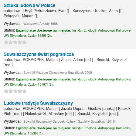
Sztuka ludowa w Polsce
autorstwa:
|
Fryś-Pietraszkowa, Ewa
[]
|
Kunczyńska- Iracka,, Anna
[]
|
Pokropek, Marian
[]
.
Wydawca:
; Warszawa Arkady 1988
Status:
Egzemplarze dostępne na miejscu:
Instytut Etnologii i Antropologii Kulturowej
UW [
Sygnatura:
Czyt.= 6989] (2).
Suwalszczyzna świat pogranicza
autorstwa:
POKROPEK, Marian
|
Żulpa, Adam
[red.]
|
Snarski, Krzysztof
[red.]
.
Wydawca:
; Suwałki Muzeum Okręgowe w Suwałkach 2009
Status:
Egzemplarze dostępne na miejscu:
Instytut Etnologii i Antropologii Kulturowej
UW [
Sygnatura:
Czyt.= 15167] (2).
Ludowe tradycje Suwalszczyzny
autorstwa:
POKROPEK, Marian
|
Juzala-Deprati, Gustaw
[aneks]
|
Kuczek,
Piotr
[red.]
|
Nalaskowski, Mirosław
[red.]
|
Snarski, Krzysztof
[red.]
.
Wydawca:
; Suwałki Regionalny Ośrodek Kultury i Sztuki w Suwałkach 2010
Status:
Egzemplarze dostępne na miejscu:
Instytut Etnologii i Antropologii Kulturowej
UW [
Sygnatura:
15538] (1).