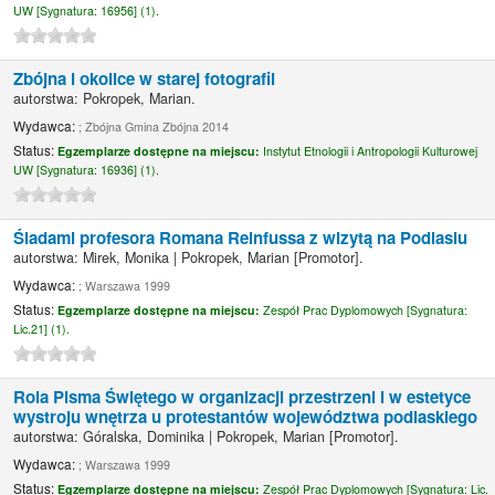
UW [
Sygnatura:
16956] (1).
Zbójna i okolice w starej fotografii
autorstwa:
Pokropek, Marian.
Wydawca:
; Zbójna Gmina Zbójna 2014
Status:
Egzemplarze dostępne na miejscu:
Instytut Etnologii i Antropologii Kulturowej
UW [
Sygnatura:
16936] (1).
Śladami profesora Romana Reinfussa z wizytą na Podlasiu
autorstwa:
Mirek, Monika
|
Pokropek, Marian
[Promotor]
.
Wydawca:
; Warszawa 1999
Status:
Egzemplarze dostępne na miejscu:
Zespół Prac Dyplomowych [
Sygnatura:
Lic.21] (1).
Rola Pisma Świętego w organizacji przestrzeni i w estetyce
wystroju wnętrza u protestantów województwa podlaskiego
autorstwa:
Góralska, Dominika
|
Pokropek, Marian
[Promotor]
.
Wydawca:
; Warszawa 1999
Status:
Egzemplarze dostępne na miejscu:
Zespół Prac Dyplomowych [
Sygnatura:
Lic.