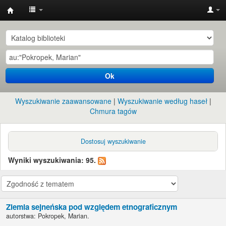
Instytut
Etnologii
i
Antropologii
Ok
Kulturowej
UW
Wyszukiwanie zaawansowane
Wyszukiwanie według haseł
Chmura tagów
Dostosuj wyszukiwanie
Wyniki wyszukiwania: 95.
Ziemia sejneńska pod względem etnograficznym
autorstwa:
Pokropek, Marian.