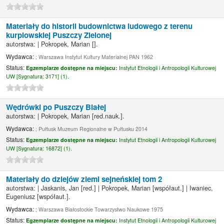
Materiały do historii budownictwa ludowego z terenu
kurpiowskiej Puszczy Zielonej
autorstwa:
|
Pokropek, Marian
[]
.
Wydawca:
; Warszawa Instytut Kultury Materialnej PAN 1962
Status:
Egzemplarze dostępne na miejscu:
Instytut Etnologii i Antropologii Kulturowej
UW [
Sygnatura:
3171] (1).
Wędrówki po Puszczy Białej
autorstwa:
|
Pokropek, Marian
[red.nauk.]
.
Wydawca:
; Pułtusk Muzeum Regionalne w Pułtusku 2014
Status:
Egzemplarze dostępne na miejscu:
Instytut Etnologii i Antropologii Kulturowej
UW [
Sygnatura:
16872] (1).
Materiały do dziejów ziemi sejneńskiej tom 2
autorstwa:
|
Jaskanis, Jan
[red.]
|
Pokropek, Marian
[współaut.]
|
Iwaniec,
Eugeniusz
[współaut.]
.
Wydawca:
; Warszawa Białostockie Towarzystwo Naukowe 1975
Status:
Egzemplarze dostępne na miejscu:
Instytut Etnologii i Antropologii Kulturowej