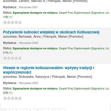
autorstwa:
Zandon, Mariusz A
|
Pokropek, Marian
[Promotor]
.
Wydawca:
; Warszawa 2001
Status:
Egzemplarze dostępne na miejscu:
Zespół Prac Dyplomowych [
Sygnatura:
Lic.
128] (1).
Pożywienie ludności wiejskiej w okolicach Kolbuszowej
autorstwa:
Bartosiak, Anna
|
Pokropek, Marian
[Promotor]
.
Wydawca:
; Warszawa 2002
Status:
Egzemplarze dostępne na miejscu:
Zespół Prac Dyplomowych [
Sygnatura:
Lic.
219] (1).
Wesele w regionie kolbuszowskim- wpływy tradycji i
współczesności
autorstwa:
Stokowska, Katarzyna
|
Pokropek, Marian
[Promotor]
.
Wydawca:
; Warszawa 2003
Status:
Egzemplarze dostępne na miejscu:
Zespół Prac Dyplomowych [
Sygnatura:
Lic.
228] (1).