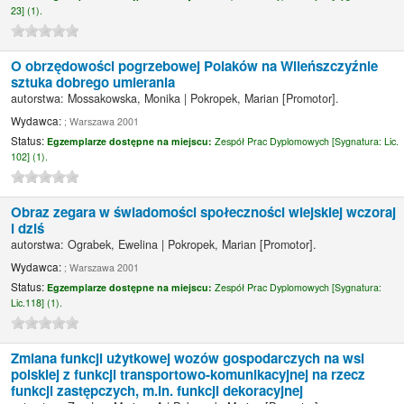
23] (1).
O obrzędowości pogrzebowej Polaków na Wileńszczyźnie
sztuka dobrego umierania
autorstwa:
Mossakowska, Monika
|
Pokropek, Marian
[Promotor]
.
Wydawca:
; Warszawa 2001
Status:
Egzemplarze dostępne na miejscu:
Zespół Prac Dyplomowych [
Sygnatura:
Lic.
102] (1).
Obraz zegara w świadomości społeczności wiejskiej wczoraj
i dziś
autorstwa:
Ograbek, Ewelina
|
Pokropek, Marian
[Promotor]
.
Wydawca:
; Warszawa 2001
Status:
Egzemplarze dostępne na miejscu:
Zespół Prac Dyplomowych [
Sygnatura:
Lic.118] (1).
Zmiana funkcji użytkowej wozów gospodarczych na wsi
polskiej z funkcji transportowo-komunikacyjnej na rzecz
funkcji zastępczych, m.in. funkcji dekoracyjnej