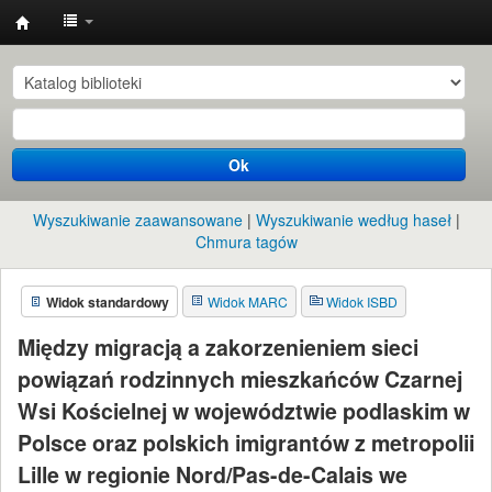
Instytut
Etnologii
i
Antropologii
Ok
Kulturowej
UW
Wyszukiwanie zaawansowane
Wyszukiwanie według haseł
Chmura tagów
Widok standardowy
Widok MARC
Widok ISBD
Między migracją a zakorzenieniem sieci
powiązań rodzinnych mieszkańców Czarnej
Wsi Kościelnej w województwie podlaskim w
Polsce oraz polskich imigrantów z metropolii
Lille w regionie Nord/Pas-de-Calais we