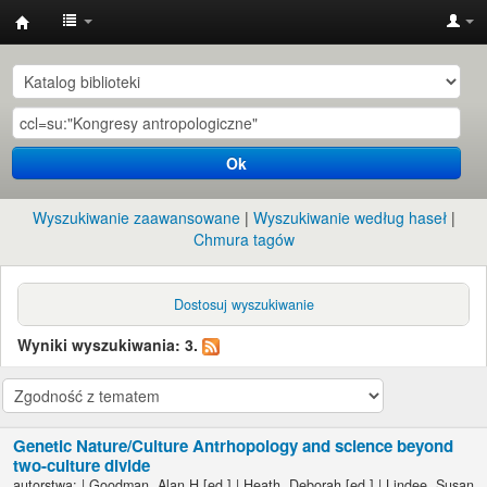
Instytut
Etnologii
i
Antropologii
Ok
Kulturowej
UW
Wyszukiwanie zaawansowane
Wyszukiwanie według haseł
Chmura tagów
Dostosuj wyszukiwanie
Wyniki wyszukiwania: 3.
Genetic Nature/Culture Antrhopology and science beyond
two-culture divide
autorstwa:
|
Goodman, Alan H
[ed.]
|
Heath, Deborah
[ed.]
|
Lindee, Susan