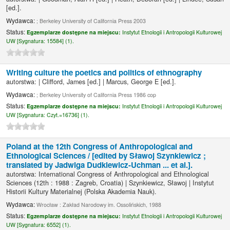
[ed.]
.
Wydawca:
; Berkeley University of California Press 2003
Status:
Egzemplarze dostępne na miejscu:
Instytut Etnologii i Antropologii Kulturowej
UW [
Sygnatura:
15584] (1).
Writing culture the poetics and politics of ethnography
autorstwa:
|
Clifford, James
[ed.]
|
Marcus, George E
[ed.]
.
Wydawca:
; Berkeley University of California Press 1986 cop
Status:
Egzemplarze dostępne na miejscu:
Instytut Etnologii i Antropologii Kulturowej
UW [
Sygnatura:
Czyt.=16736] (1).
Poland at the 12th Congress of Anthropological and
Ethnological Sciences /
[edited by Sławoj Szynkiewicz ;
translated by Jadwiga Dudkiewicz-Uchman ... et al.].
autorstwa:
International Congress of Anthropological and Ethnological
Sciences
(12th : 1988 : Zagreb, Croatia)
|
Szynkiewicz, Sławoj
|
Instytut
Historii Kultury Materialnej (Polska Akademia Nauk).
Wydawca:
Wrocław : Zakład Narodowy im. Ossolińskich, 1988
Status:
Egzemplarze dostępne na miejscu:
Instytut Etnologii i Antropologii Kulturowej
UW [
Sygnatura:
6552] (1).