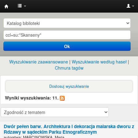
Instytut
Etnologii
i
Antropologii
Ok
Kulturowej
UW
Wyszukiwanie zaawansowane
Wyszukiwanie według haseł
Chmura tagów
Dostosuj wyszukiwanie
Wyniki wyszukiwania: 11.
Dwór pełen barw. Architektura i dekoracja malarska dworu z
Rdzawy w sądeckim Parku Etnograficznym
autorstwa:
MARCINOWSKA, Maria.