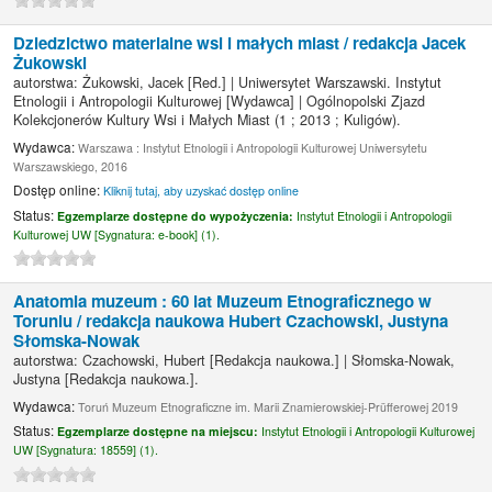
Dziedzictwo materialne wsi i małych miast /
redakcja Jacek
Żukowski
autorstwa:
Żukowski, Jacek
[Red.]
|
Uniwersytet Warszawski. Instytut
Etnologii i Antropologii Kulturowej
[Wydawca]
|
Ogólnopolski Zjazd
Kolekcjonerów Kultury Wsi i Małych Miast
(1 ; 2013 ; Kuligów)
.
Wydawca:
Warszawa : Instytut Etnologii i Antropologii Kulturowej Uniwersytetu
Warszawskiego, 2016
Dostęp online:
Kliknij tutaj, aby uzyskać dostęp online
Status:
Egzemplarze dostępne do wypożyczenia:
Instytut Etnologii i Antropologii
Kulturowej UW [
Sygnatura:
e-book] (1).
Anatomia muzeum : 60 lat Muzeum Etnograficznego w
Toruniu /
redakcja naukowa Hubert Czachowski, Justyna
Słomska-Nowak
autorstwa:
Czachowski, Hubert
[Redakcja naukowa.]
|
Słomska-Nowak,
Justyna
[Redakcja naukowa.]
.
Wydawca:
Toruń Muzeum Etnograficzne im. Marii Znamierowskiej-Prüfferowej 2019
Status:
Egzemplarze dostępne na miejscu:
Instytut Etnologii i Antropologii Kulturowej
UW [
Sygnatura:
18559] (1).