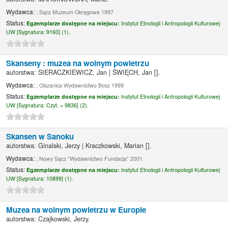
Wydawca:
; Sącz Muzeum Okręgowe 1997
Status:
Egzemplarze dostępne na miejscu:
Instytut Etnologii i Antropologii Kulturowej
UW [
Sygnatura:
9160] (1).
Skanseny : muzea na wolnym powietrzu
autorstwa:
SIERACZKIEWICZ, Jan
|
ŚWIĘCH, Jan
[]
.
Wydawca:
; Olszanica Wydawnictwo Bosz 1999
Status:
Egzemplarze dostępne na miejscu:
Instytut Etnologii i Antropologii Kulturowej
UW [
Sygnatura:
Czyt. = 9836] (2).
Skansen w Sanoku
autorstwa:
Ginalski, Jerzy
|
Kraczkowski, Marian
[]
.
Wydawca:
; Nowy Sącz "Wydawnictwo Fundacja" 2001
Status:
Egzemplarze dostępne na miejscu:
Instytut Etnologii i Antropologii Kulturowej
UW [
Sygnatura:
10899] (1).
Muzea na wolnym powietrzu w Europie
autorstwa:
Czajkowski, Jerzy.