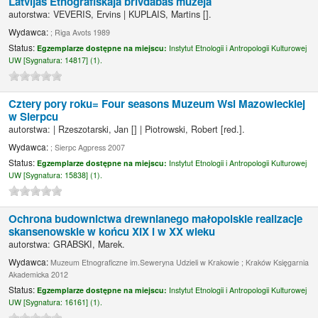
Latvijas Etnografiskaja brivdabas muzeja
autorstwa:
VEVERIS, Ervins
|
KUPLAIS, Martins
[]
.
Wydawca:
; Riga Avots 1989
Status:
Egzemplarze dostępne na miejscu:
Instytut Etnologii i Antropologii Kulturowej
UW [
Sygnatura:
14817] (1).
Cztery pory roku= Four seasons Muzeum Wsi Mazowieckiej
w Sierpcu
autorstwa:
|
Rzeszotarski, Jan
[]
|
Piotrowski, Robert
[red.]
.
Wydawca:
; Sierpc Agpress 2007
Status:
Egzemplarze dostępne na miejscu:
Instytut Etnologii i Antropologii Kulturowej
UW [
Sygnatura:
15838] (1).
Ochrona budownictwa drewnianego małopolskie realizacje
skansenowskie w końcu XIX i w XX wieku
autorstwa:
GRABSKI, Marek.
Wydawca:
Muzeum Etnograficzne im.Seweryna Udzieli w Krakowie ; Kraków Księgarnia
Akademicka 2012
Status:
Egzemplarze dostępne na miejscu:
Instytut Etnologii i Antropologii Kulturowej
UW [
Sygnatura:
16161] (1).