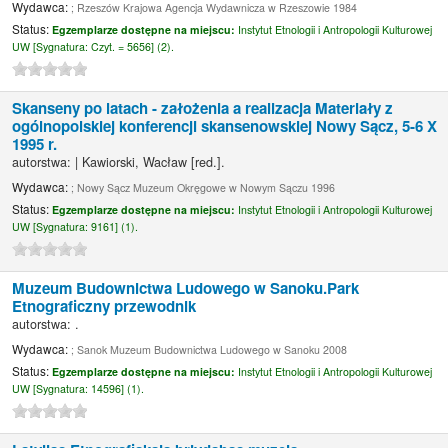
Wydawca:
; Rzeszów Krajowa Agencja Wydawnicza w Rzeszowie 1984
Status:
Egzemplarze dostępne na miejscu:
Instytut Etnologii i Antropologii Kulturowej
UW [
Sygnatura:
Czyt. = 5656] (2).
Skanseny po latach - założenia a realizacja Materiały z
ogólnopolskiej konferencji skansenowskiej Nowy Sącz, 5-6 X
1995 r.
autorstwa:
|
Kawiorski, Wacław
[red.]
.
Wydawca:
; Nowy Sącz Muzeum Okręgowe w Nowym Sączu 1996
Status:
Egzemplarze dostępne na miejscu:
Instytut Etnologii i Antropologii Kulturowej
UW [
Sygnatura:
9161] (1).
Muzeum Budownictwa Ludowego w Sanoku.Park
Etnograficzny przewodnik
autorstwa:
.
Wydawca:
; Sanok Muzeum Budownictwa Ludowego w Sanoku 2008
Status:
Egzemplarze dostępne na miejscu:
Instytut Etnologii i Antropologii Kulturowej
UW [
Sygnatura:
14596] (1).