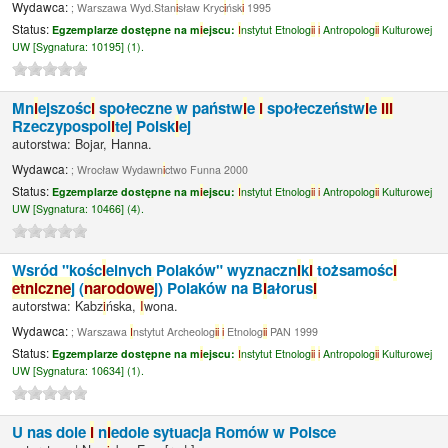
Wydawca:
; Warszawa Wyd.Stan
i
sław Kryc
i
ńsk
i
1995
Status:
Egzemplarze dostępne na m
i
ejscu:
I
nstytut Etnolog
i
i
i
Antropolog
i
i
Kulturowej
UW [
Sygnatura:
10195] (1).
Mn
i
ejszośc
i
społeczne w państw
i
e
i
społeczeństw
i
e
I
I
I
Rzeczypospol
i
tej Polsk
i
ej
autorstwa:
Bojar, Hanna.
Wydawca:
; Wrocław Wydawn
i
ctwo Funna 2000
Status:
Egzemplarze dostępne na m
i
ejscu:
I
nstytut Etnolog
i
i
i
Antropolog
i
i
Kulturowej
UW [
Sygnatura:
10466] (4).
Wsród "kośc
i
elnych Polaków" wyznaczn
i
k
i
tożsamośc
i
etn
i
czne
j (
narodowe
j) Polaków na B
i
ałorus
i
autorstwa:
Kabz
i
ńska,
I
wona.
Wydawca:
; Warszawa
I
nstytut Archeolog
i
i
i
Etnolog
i
i
PAN 1999
Status:
Egzemplarze dostępne na m
i
ejscu:
I
nstytut Etnolog
i
i
i
Antropolog
i
i
Kulturowej
UW [
Sygnatura:
10634] (1).
U nas dole
i
n
i
edole sytuacja Romów w Polsce