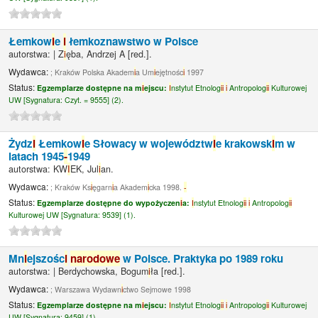
Łemkow
i
e
i
łemkoznawstwo w Polsce
autorstwa:
|
Z
i
ęba, Andrzej A
[red.]
.
Wydawca:
; Kraków Polska Akadem
i
a Um
i
ejętnośc
i
1997
Status:
Egzemplarze dostępne na m
i
ejscu:
I
nstytut Etnolog
i
i
i
Antropolog
i
i
Kulturowej
UW [
Sygnatura:
Czyt. = 9555] (2).
Żydz
i
Łemkow
i
e Słowacy w województw
i
e krakowsk
i
m w
latach 1945
-
1949
autorstwa:
KW
I
EK, Jul
i
an.
Wydawca:
; Kraków Ks
i
ęgarn
i
a Akadem
i
cka 1998.
-
Status:
Egzemplarze dostępne do wypożyczen
i
a:
I
nstytut Etnolog
i
i
i
Antropolog
i
i
Kulturowej UW [
Sygnatura:
9539] (1).
Mn
i
ejszośc
i
narodowe
w Polsce. Praktyka po 1989 roku
autorstwa:
|
Berdychowska, Bogum
i
ła
[red.]
.
Wydawca:
; Warszawa Wydawn
i
ctwo Sejmowe 1998
Status:
Egzemplarze dostępne na m
i
ejscu:
I
nstytut Etnolog
i
i
i
Antropolog
i
i
Kulturowej
UW [
Sygnatura:
9459] (1).