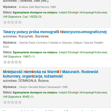
autorstwa:
|
Now
i
cka, Ewa
[red.]
.
Wydawca:
; Kraków Zakł.Wyd.Nomos 1999
Status:
Egzemplarze dostępne na m
i
ejscu:
I
nstytut Etnolog
i
i
i
Antropolog
i
i
Kulturowej
UW [
Sygnatura:
Czyt. 10223] (3).
Tatarzy polscy próba monograf
i
h
i
storyczno
-
etnograf
cznej
autorstwa:
Kryczyńsk
i
, Stan
i
sław.
Wydawca:
; Gdańsk Rada Centralna
i
Oddz
i
ał w Gdańsku Zw
i
ązku Tatarów Polsk
i
ch
2000
Status:
Egzemplarze dostępne na m
i
ejscu:
I
nstytut Etnolog
i
i
i
Antropolog
i
i
Kulturowej
UW [
Sygnatura:
10667] (1).
Mn
i
ejszość n
i
em
i
ecka na Warm
i
i
i
Mazurach. Rodowód
kulturowy, organ
i
zacja, tożsamość
autorstwa:
DOMAGAŁA, Bożena.
Wydawca:
; Olsztyn Ośrodek Badań Naukowych 1996
Status:
Egzemplarze dostępne na m
i
ejscu:
I
nstytut Etnolog
i
i
i
Antropolog
i
i
Kulturowej
UW [
Sygnatura:
9045] (1).