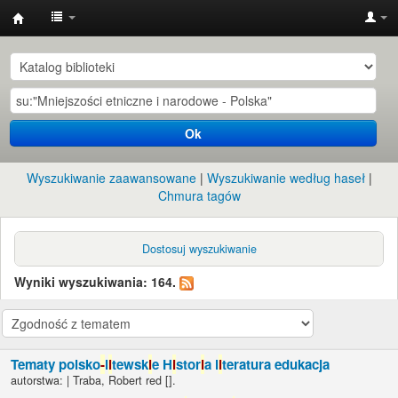
Instytut
Etnologii
i
Antropologii
Ok
Kulturowej
UW
Wyszukiwanie zaawansowane
Wyszukiwanie według haseł
Chmura tagów
Dostosuj wyszukiwanie
Wyniki wyszukiwania: 164.
Tematy polsko
-
l
i
tewsk
i
e H
i
stor
i
a l
i
teratura edukacja
autorstwa:
|
Traba, Robert red
[]
.