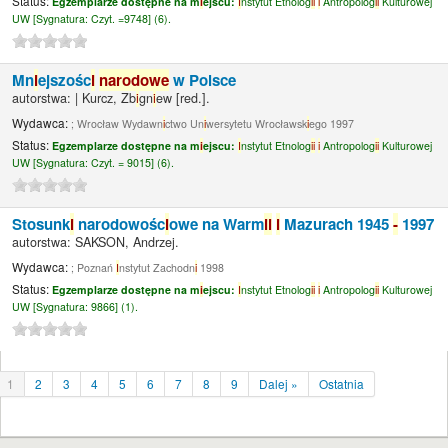
Status:
Egzemplarze dostępne na m
i
ejscu:
I
nstytut Etnolog
i
i
i
Antropolog
i
i
Kulturowej
UW [
Sygnatura:
Czyt. =9748] (6).
Mn
i
ejszośc
i
narodowe
w Polsce
autorstwa:
|
Kurcz, Zb
i
gn
i
ew
[red.]
.
Wydawca:
; Wrocław Wydawn
i
ctwo Un
i
wersytetu Wrocławsk
i
ego 1997
Status:
Egzemplarze dostępne na m
i
ejscu:
I
nstytut Etnolog
i
i
i
Antropolog
i
i
Kulturowej
UW [
Sygnatura:
Czyt. = 9015] (6).
Stosunk
i
narodowośc
i
owe na Warm
i
i
i
Mazurach 1945
-
1997
autorstwa:
SAKSON, Andrzej.
Wydawca:
; Poznań
I
nstytut Zachodn
i
1998
Status:
Egzemplarze dostępne na m
i
ejscu:
I
nstytut Etnolog
i
i
i
Antropolog
i
i
Kulturowej
UW [
Sygnatura:
9866] (1).
1
2
3
4
5
6
7
8
9
Dalej »
Ostatnia