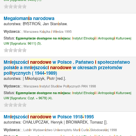
Megaloman
i
a narodowa
autorstwa:
BYSTROŃ, Jan Stan
i
sław.
Wydawca:
; Warszawa Ks
i
ążka
i
W
i
edza 1995
Status:
Egzemplarze dostępne na m
i
ejscu:
I
nstytut Etnolog
i
i
i
Antropolog
i
i
Kulturowej
UW [
Sygnatura:
9611] (5).
Mn
i
ejszośc
i
narodowe
w Polsce . Państwo
i
społeczeństwo
polsk
i
e a mn
i
ejszośc
i
narodowe
w okresach przełomów
pol
i
tycznych ( 1944
-
1989)
autorstwa:
|
M
i
kołajczyk, P
i
otr
[red.]
.
Wydawca:
; Warszawa
I
nstytut Stud
i
ów Pol
i
tycznych PAN 1998
Status:
Egzemplarze dostępne na m
i
ejscu:
I
nstytut Etnolog
i
i
i
Antropolog
i
i
Kulturowej
UW [
Sygnatura:
Czyt. = 9679] (4).
Mn
i
ejszośc
i
narodowe
w Polsce 1918
-
1995
autorstwa:
CHAŁUPCZAK, Henryk
|
BROWAREK, Tomasz
[]
.
Wydawca:
; Lubl
i
n Wydawn
i
ctwo Un
i
wersytetu Mar
i
i
Cur
i
e
-
Skłodowsk
i
ej 1998