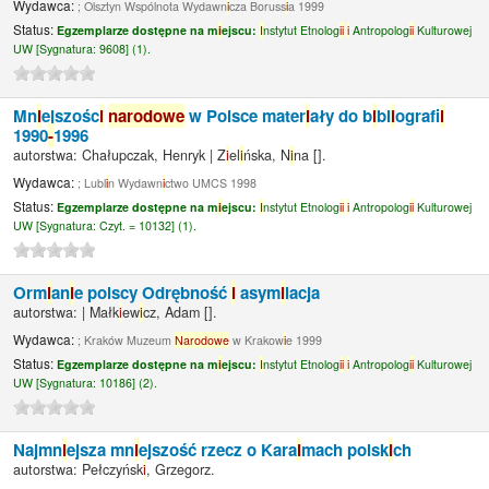
Wydawca:
; Olsztyn Wspólnota Wydawn
i
cza Boruss
i
a 1999
Status:
Egzemplarze dostępne na m
i
ejscu:
I
nstytut Etnolog
i
i
i
Antropolog
i
i
Kulturowej
UW [
Sygnatura:
9608] (1).
Mn
i
ejszośc
i
narodowe
w Polsce mater
i
ały do b
i
bl
i
ograf
i
1990
-
1996
autorstwa:
Chałupczak, Henryk
|
Z
i
el
i
ńska, N
i
na
[]
.
Wydawca:
; Lubl
i
n Wydawn
i
ctwo UMCS 1998
Status:
Egzemplarze dostępne na m
i
ejscu:
I
nstytut Etnolog
i
i
i
Antropolog
i
i
Kulturowej
UW [
Sygnatura:
Czyt. = 10132] (1).
Orm
i
an
i
e polscy Odrębność
i
asym
i
lacja
autorstwa:
|
Małk
i
ew
i
cz, Adam
[]
.
Wydawca:
; Kraków Muzeum
Narodowe
w Krakow
i
e 1999
Status:
Egzemplarze dostępne na m
i
ejscu:
I
nstytut Etnolog
i
i
i
Antropolog
i
i
Kulturowej
UW [
Sygnatura:
10186] (2).
Najmn
i
ejsza mn
i
ejszość rzecz o Kara
i
mach polsk
i
ch
autorstwa:
Pełczyńsk
i
, Grzegorz.