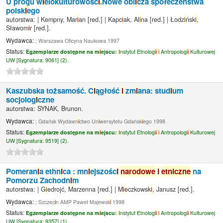
U progu w
i
elokulturowośc
i
.Nowe obl
i
cza społeczeństwa
polsk
i
ego
autorstwa:
|
Kempny, Mar
i
an
[red.]
|
Kapc
i
ak, Al
i
na
[red.]
|
Łodz
i
ńsk
i
,
Sławom
i
r
[red.]
.
Wydawca:
; Warszawa Of
cyna Naukowa 1997
Status:
Egzemplarze dostępne na m
i
ejscu:
I
nstytut Etnolog
i
i
i
Antropolog
i
i
Kulturowej
UW [
Sygnatura:
9061] (2).
Kaszubska tożsamość. C
i
ągłość
i
zm
i
ana: stud
i
um
socjolog
i
czne
autorstwa:
SYNAK, Brunon.
Wydawca:
; Gdańsk Wydawn
i
ctwo Un
i
wersytetu Gdańsk
i
ego 1998
Status:
Egzemplarze dostępne na m
i
ejscu:
I
nstytut Etnolog
i
i
i
Antropolog
i
i
Kulturowej
UW [
Sygnatura:
9519] (2).
Pomeran
i
a ethn
i
ca : mn
i
ejszośc
i
narodowe
i
etn
i
czne
na
Pomorzu Zachodn
i
m
autorstwa:
|
G
i
edrojć, Marzenna
[red.]
|
M
i
eczkowsk
i
, Janusz
[red.]
.
Wydawca:
; Szczec
i
n AMP Paweł Majewsk
i
1998
Status:
Egzemplarze dostępne na m
i
ejscu:
I
nstytut Etnolog
i
i
i
Antropolog
i
i
Kulturowej
UW [
Sygnatura:
9357] (1).