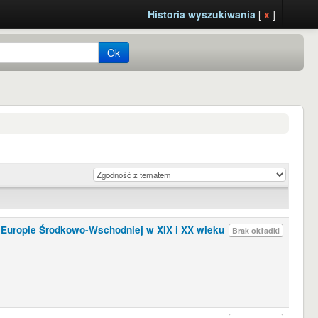
Historia wyszukiwania
[
x
]
Ok
Europie Środkowo-Wschodniej w XIX i XX wieku
Brak okładki