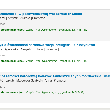
 zależności w posowchozowej wsi Tartaul dr Salcie
arol
|
Smyrski, Łukasz
[Promotor]
.
2006
ostępne na miejscu:
Zespół Prac Dyplomowych [
Sygnatura:
Lic. 448] (1).
zyk a świadomość narodowa wizja inteligencji z Kiszyniowa
ka, Agnieszka
|
Smyrski, Łukasz
[Promotor]
.
2007
ostępne na miejscu:
Zespół Prac Dyplomowych [
Sygnatura:
Lic. 529] (1).
t tożsamości narodowej Polaków zamieszkujących mołdawskie Biel
I, Jakub
|
Malewska-Szałygin, Anna
[Promotor]
.
2012
ostępne na miejscu:
Zespół Prac Dyplomowych [
Sygnatura:
M.965] (1).