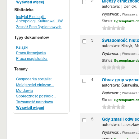
2.
Między etnicznośc
Wyświetl więcej
autorstwa:
|
Derlicki,
Biblioteka
Wydawca:
; Warszawa I
Instytut Etnologii i
Status:
Antropologii Kulturowej UW
Egzemplarze d
Zespół Prac Dyplomowych
Typy dokumentów
3.
Świadomość hist
autorstwa:
Biczyk, M
Książki
Praca licencjacka
Wydawca:
; Warszawa 
Praca magisterska
Status:
Egzemplarze d
Tematy
Gospodarka socjalist...
4.
Obraz grup wyzna
Mniejszości etniczne...
autorstwa:
Surawska
Mołdawia
Wydawca:
; Warszawa 
Społeczność postkołc...
Status:
Egzemplarze d
Tożsamość narodowa
Wyświetl więcej
5.
Gdy zmarli odwied
autorstwa:
Laszczkow
Wydawca:
; Warszawa 
Status: