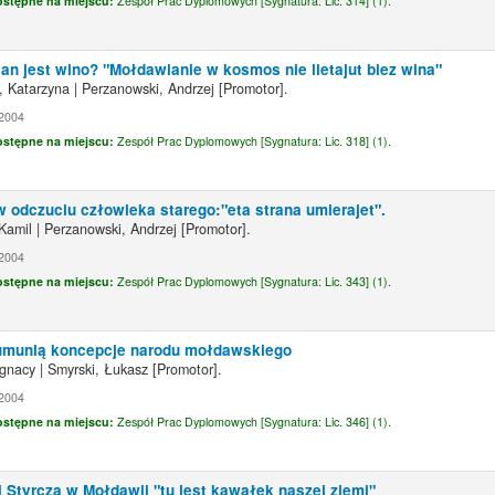
ostępne na miejscu:
Zespół Prac Dyplomowych [
Sygnatura:
Lic. 314] (1).
n jest wino? "Mołdawianie w kosmos nie lietajut biez wina"
, Katarzyna
|
Perzanowski, Andrzej
[Promotor]
.
2004
ostępne na miejscu:
Zespół Prac Dyplomowych [
Sygnatura:
Lic. 318] (1).
 odczuciu człowieka starego:"eta strana umierajet".
 Kamil
|
Perzanowski, Andrzej
[Promotor]
.
2004
ostępne na miejscu:
Zespół Prac Dyplomowych [
Sygnatura:
Lic. 343] (1).
umunią koncepcje narodu mołdawskiego
Ignacy
|
Smyrski, Łukasz
[Promotor]
.
2004
ostępne na miejscu:
Zespół Prac Dyplomowych [
Sygnatura:
Lic. 346] (1).
 Styrcza w Mołdawii "tu jest kawałek naszej ziemi"