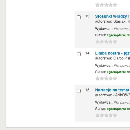
13.
Stosunki władzy i
autorstwa:
Stasiak, K
Wydawca:
; Warszawa 
Status:
Egzemplarze d
14.
Limba nostra - ję
autorstwa:
Garbolińs
Wydawca:
; Warszawa 
Status:
Egzemplarze d
15.
Narracje na tema
autorstwa:
JANKOWSK
Wydawca:
; Warszawa 
Status:
Egzemplarze d