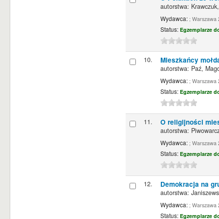
autorstwa:
Krawczuk,
Wydawca:
; Warszawa 
Status:
Egzemplarze d
10.
Mieszkańcy mołdaw
autorstwa:
Paź, Mag
Wydawca:
; Warszawa 
Status:
Egzemplarze d
11.
O religijności m
autorstwa:
Piwowarcz
Wydawca:
; Warszawa 
Status:
Egzemplarze d
12.
Demokracja na gr
autorstwa:
Janiszews
Wydawca:
; Warszawa 
Status:
Egzemplarze d