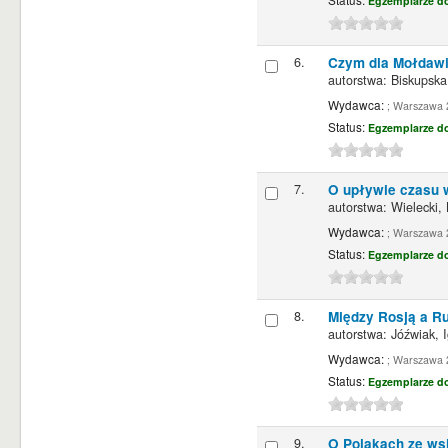
Egzemplarze d
6.
Czym dla Mołdawia
autorstwa:
Biskupska
Wydawca:
; Warszawa 
Status:
Egzemplarze d
7.
O upływie czasu w
autorstwa:
Wielecki,
Wydawca:
; Warszawa 
Status:
Egzemplarze d
8.
Między Rosją a R
autorstwa:
Jóźwiak, 
Wydawca:
; Warszawa 
Status:
Egzemplarze d
9.
O Polakach ze wsi