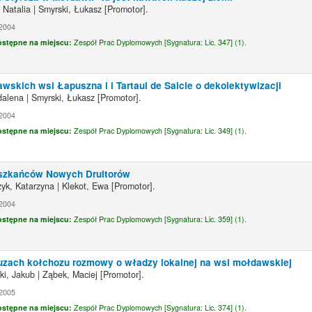
 Natalia
|
Smyrski, Łukasz
[Promotor]
.
2004
ostępne na miejscu:
Zespół Prac Dyplomowych [
Sygnatura:
Lic. 347] (1).
skich wsi Łapuszna i i Tartaul de Salcie o dekolektywizacji
dalena
|
Smyrski, Łukasz
[Promotor]
.
2004
ostępne na miejscu:
Zespół Prac Dyplomowych [
Sygnatura:
Lic. 349] (1).
ieszkańców Nowych Druitorów
yk, Katarzyna
|
Klekot, Ewa
[Promotor]
.
2004
ostępne na miejscu:
Zespół Prac Dyplomowych [
Sygnatura:
Lic. 359] (1).
uzach kołchozu rozmowy o władzy lokalnej na wsi mołdawskiej
ki, Jakub
|
Ząbek, Maciej
[Promotor]
.
2005
ostępne na miejscu:
Zespół Prac Dyplomowych [
Sygnatura:
Lic. 374] (1).