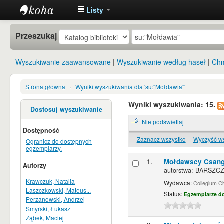
Listy
Instytut
Przeszukaj
Etnologii i
Antropologii
Wyszukiwanie zaawansowane
Wyszukiwanie według haseł
Chm
Kulturowej
UW
Strona główna
›
Wyniki wyszukiwania dla 'su:"Mołdawia"'
Wyniki wyszukiwania: 15.
Dostosuj wyszukiwanie
Nie podświetlaj
Dostępność
Zaznacz wszystko
Wyczyść w
Ogranicz do dostępnych
egzemplarzy.
1.
Mołdawscy Csango
Autorzy
autorstwa:
BARSZCZE
Krawczuk, Natalia
Wydawca:
Collegium C
Laszczkowski, Mateus...
Status:
Egzemplarze d
Perzanowski, Andrzej
Smyrski, Łukasz
Ząbek, Maciej