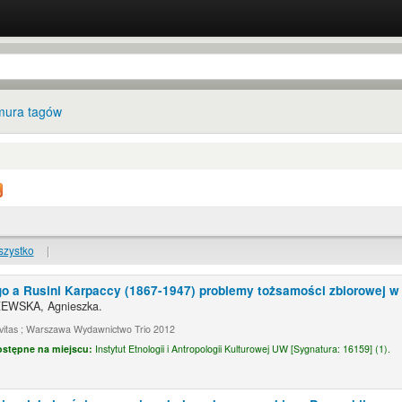
ura tagów
szystko
|
 a Rusini Karpaccy (1867-1947) problemy tożsamości zbiorowej w 
WSKA, Agnieszka.
ivitas ; Warszawa Wydawnictwo Trio 2012
ostępne na miejscu:
Instytut Etnologii i Antropologii Kulturowej UW [
Sygnatura:
16159] (1).