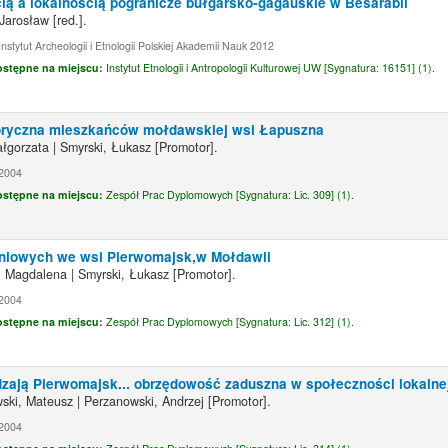
ią a lokalnością pogranicze bułgarsko-gagauskie w Besarabii
 Jarosław
[red.]
.
nstytut Archeologii i Etnologii Polskiej Akademii Nauk 2012
ostępne na miejscu:
Instytut Etnologii i Antropologii Kulturowej UW [
Sygnatura:
16151] (1).
oryczna mieszkańców mołdawskiej wsi Łapuszna
ałgorzata
|
Smyrski, Łukasz
[Promotor]
.
2004
ostępne na miejscu:
Zespół Prac Dyplomowych [
Sygnatura:
Lic. 309] (1).
niowych we wsi Pierwomajsk,w Mołdawii
, Magdalena
|
Smyrski, Łukasz
[Promotor]
.
2004
ostępne na miejscu:
Zespół Prac Dyplomowych [
Sygnatura:
Lic. 312] (1).
zają Pierwomajsk... obrzędowość zaduszna w społeczności lokalne
ski, Mateusz
|
Perzanowski, Andrzej
[Promotor]
.
2004