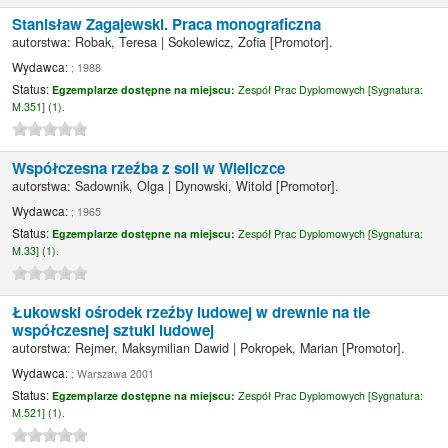
Stanisław Zagajewski. Praca monograficzna
autorstwa:
Robak, Teresa
|
Sokolewicz, Zofia
[Promotor]
.
Wydawca:
; 1988
Status:
Egzemplarze dostępne na miejscu:
Zespół Prac Dyplomowych [
Sygnatura:
M.351] (1).
Współczesna rzeźba z soli w Wieliczce
autorstwa:
Sadownik, Olga
|
Dynowski, Witold
[Promotor]
.
Wydawca:
; 1965
Status:
Egzemplarze dostępne na miejscu:
Zespół Prac Dyplomowych [
Sygnatura:
M.33] (1).
Łukowski ośrodek rzeźby ludowej w drewnie na tle
współczesnej sztuki ludowej
autorstwa:
Rejmer, Maksymilian Dawid
|
Pokropek, Marian
[Promotor]
.
Wydawca:
; Warszawa 2001
Status:
Egzemplarze dostępne na miejscu:
Zespół Prac Dyplomowych [
Sygnatura:
M.521] (1).