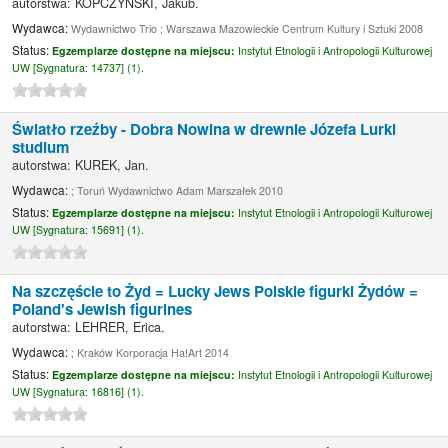
autorstwa:
KOPCZYŃSKI, Jakub.
Wydawca:
Wydawnictwo Trio ; Warszawa Mazowieckie Centrum Kultury i Sztuki 2008
Status:
Egzemplarze dostępne na miejscu:
Instytut Etnologii i Antropologii Kulturowej
UW [
Sygnatura:
14737] (1).
Światło rzeźby - Dobra Nowina w drewnie Józefa Lurki
studium
autorstwa:
KUREK, Jan.
Wydawca:
; Toruń Wydawnictwo Adam Marszałek 2010
Status:
Egzemplarze dostępne na miejscu:
Instytut Etnologii i Antropologii Kulturowej
UW [
Sygnatura:
15691] (1).
Na szczęście to Żyd = Lucky Jews Polskie figurki Żydów =
Poland's Jewish figurines
autorstwa:
LEHRER, Erica.
Wydawca:
; Kraków Korporacja Ha!Art 2014
Status:
Egzemplarze dostępne na miejscu:
Instytut Etnologii i Antropologii Kulturowej
UW [
Sygnatura:
16816] (1).