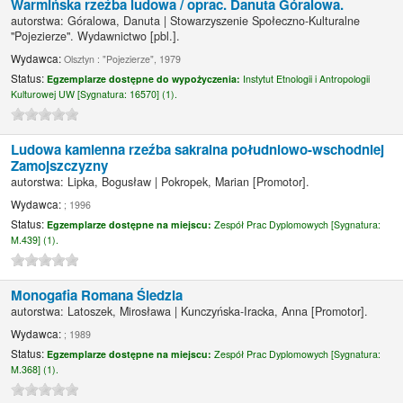
Warmińska rzeźba ludowa /
oprac. Danuta Góralowa.
autorstwa:
Góralowa, Danuta
|
Stowarzyszenie Społeczno-Kulturalne
"Pojezierze". Wydawnictwo
[pbl.]
.
Wydawca:
Olsztyn : "Pojezierze", 1979
Status:
Egzemplarze dostępne do wypożyczenia:
Instytut Etnologii i Antropologii
Kulturowej UW [
Sygnatura:
16570] (1).
Ludowa kamienna rzeźba sakralna południowo-wschodniej
Zamojszczyzny
autorstwa:
Lipka, Bogusław
|
Pokropek, Marian
[Promotor]
.
Wydawca:
; 1996
Status:
Egzemplarze dostępne na miejscu:
Zespół Prac Dyplomowych [
Sygnatura:
M.439] (1).
Monogafia Romana Śledzia
autorstwa:
Latoszek, Mirosława
|
Kunczyńska-Iracka, Anna
[Promotor]
.
Wydawca:
; 1989
Status:
Egzemplarze dostępne na miejscu:
Zespół Prac Dyplomowych [
Sygnatura:
M.368] (1).