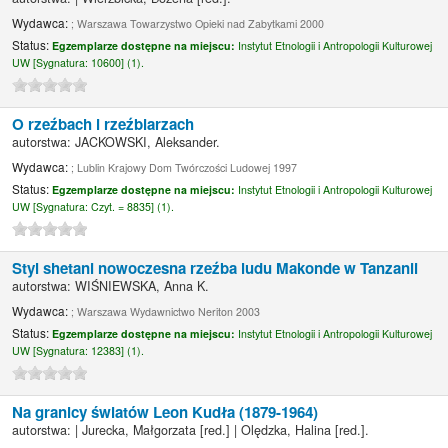
Wydawca:
; Warszawa Towarzystwo Opieki nad Zabytkami 2000
Status:
Egzemplarze dostępne na miejscu:
Instytut Etnologii i Antropologii Kulturowej
UW [
Sygnatura:
10600] (1).
O rzeźbach i rzeźbiarzach
autorstwa:
JACKOWSKI, Aleksander.
Wydawca:
; Lublin Krajowy Dom Twórczości Ludowej 1997
Status:
Egzemplarze dostępne na miejscu:
Instytut Etnologii i Antropologii Kulturowej
UW [
Sygnatura:
Czyt. = 8835] (1).
Styl shetani nowoczesna rzeźba ludu Makonde w Tanzanii
autorstwa:
WIŚNIEWSKA, Anna K.
Wydawca:
; Warszawa Wydawnictwo Neriton 2003
Status:
Egzemplarze dostępne na miejscu:
Instytut Etnologii i Antropologii Kulturowej
UW [
Sygnatura:
12383] (1).
Na granicy światów Leon Kudła (1879-1964)
autorstwa:
|
Jurecka, Małgorzata
[red.]
|
Olędzka, Halina
[red.]
.