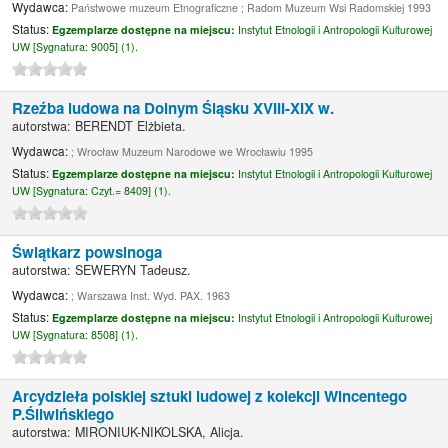
Wydawca:
Państwowe muzeum Etnograficzne ; Radom Muzeum Wsi Radomskiej 1993
Status:
Egzemplarze dostępne na miejscu:
Instytut Etnologii i Antropologii Kulturowej
UW [
Sygnatura:
9005] (1).
Rzeźba ludowa na Dolnym Śląsku XVIII-XIX w.
autorstwa:
BERENDT Elżbieta.
Wydawca:
; Wrocław Muzeum Narodowe we Wrocławiu 1995
Status:
Egzemplarze dostępne na miejscu:
Instytut Etnologii i Antropologii Kulturowej
UW [
Sygnatura:
Czyt.= 8409] (1).
Świątkarz powsinoga
autorstwa:
SEWERYN Tadeusz.
Wydawca:
; Warszawa Inst. Wyd. PAX. 1963
Status:
Egzemplarze dostępne na miejscu:
Instytut Etnologii i Antropologii Kulturowej
UW [
Sygnatura:
8508] (1).
Arcydzieła polskiej sztuki ludowej z kolekcji Wincentego
P.Śliwińskiego
autorstwa:
MIRONIUK-NIKOLSKA, Alicja.