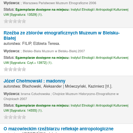
Wydawca:
; Warszawa Państwowe Muzeum Etnograficzne 2006
Status:
Egzemplarze dostępne na miejscu:
Instytut Etnologii i Antropologii Kulturowej
UW [
Sygnatura:
13529] (1).
Rzeźba ze zbiorów etnograficznych Muzeum w Bielsku-
Białej
autorstwa:
FILIP, Elżbieta Teresa.
Wydawca:
; Bielsko-Biała Muzeum w Bielsku-Białej 2007
Status:
Egzemplarze dostępne na miejscu:
Instytut Etnologii i Antropologii Kulturowej
UW [
Sygnatura:
Czyt.= 13972] (1).
Józef Chełmowski : madonny
autorstwa:
Błachowski, Aleksander
|
Mrówczyński, Kazimierz
[tł.]
.
Wydawca:
brama Człuchowska ; Chojnice Muzeum Historyczno-Etnograficzne w
Chojnicach 2007
Status:
Egzemplarze dostępne na miejscu:
Instytut Etnologii i Antropologii Kulturowej
UW [
Sygnatura:
14555] (1).
O mazowieckim rzeźbiarzu refleksje antropologiczne