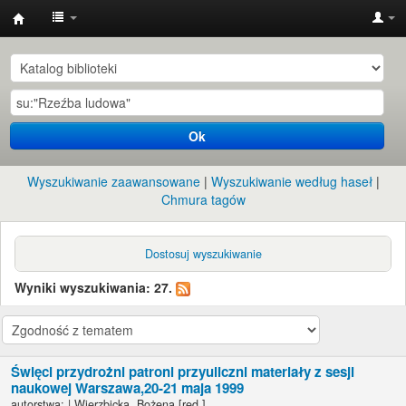
Instytut
Etnologii
i
Antropologii
Ok
Kulturowej
UW
Wyszukiwanie zaawansowane
Wyszukiwanie według haseł
Chmura tagów
Dostosuj wyszukiwanie
Wyniki wyszukiwania: 27.
Święci przydrożni patroni przyuliczni materiały z sesji
naukowej Warszawa,20-21 maja 1999
autorstwa:
|
Wierzbicka, Bożena
[red.]
.