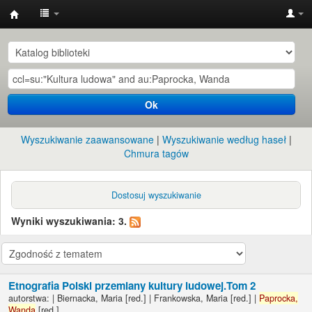
Instytut
Etnologii
i
Antropologii
Ok
Kulturowej
UW
Wyszukiwanie zaawansowane
Wyszukiwanie według haseł
Chmura tagów
Dostosuj wyszukiwanie
Wyniki wyszukiwania: 3.
Etnografia Polski przemiany kultury ludowej.Tom 2
autorstwa:
|
Biernacka, Maria
[red.]
|
Frankowska, Maria
[red.]
|
Paprocka,
Wanda
[red.]
.