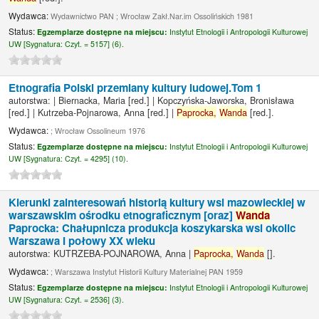
Wydawca:
Wydawnictwo PAN ; Wrocław Zakł.Nar.im Ossolińskich 1981
Status:
Egzemplarze dostępne na miejscu:
Instytut Etnologii i Antropologii Kulturowej
UW [
Sygnatura:
Czyt. = 5157] (6).
Etnografia Polski przemiany kultury ludowej.Tom 1
autorstwa:
|
Biernacka, Maria
[red.]
|
Kopczyńska-Jaworska, Bronisława
[red.]
|
Kutrzeba-Pojnarowa, Anna
[red.]
|
Paprocka,
Wanda
[red.]
.
Wydawca:
; Wrocław Ossolineum 1976
Status:
Egzemplarze dostępne na miejscu:
Instytut Etnologii i Antropologii Kulturowej
UW [
Sygnatura:
Czyt. = 4295] (10).
Kierunki zainteresowań historią kultury wsi mazowieckiej w
warszawskim ośrodku etnograficznym [oraz]
Wanda
Paprocka: Chałupnicza produkcja koszykarska wsi okolic
Warszawa I połowy XX wieku
autorstwa:
KUTRZEBA-POJNAROWA, Anna
|
Paprocka,
Wanda
[]
.
Wydawca:
; Warszawa Instytut Historii Kultury Materialnej PAN 1959
Status:
Egzemplarze dostępne na miejscu:
Instytut Etnologii i Antropologii Kulturowej
UW [
Sygnatura:
Czyt. = 2536] (3).